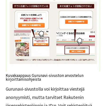
Kuvakaappaus Gurunavi-sivuston arvostelun
kirjoittamisohjeista
Gurunavi-sivustolla voi kirjoittaa viestejä
anonyymisti, mutta tarvitset Rakutenin
jäsenrekisteröinnin ja ID:n. Voit rekisteröityä