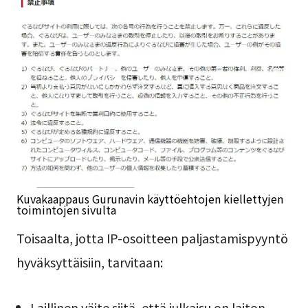
Kuvakaappaus Gurunavin käyttöehtojen kiellettyjen
toimintojen sivulta
Toisaalta, jotta IP-osoitteen paljastamispyyntö
hyväksyttäisiin, tarvitaan:
Laillinen väite siitä, että julkaisu on laiton