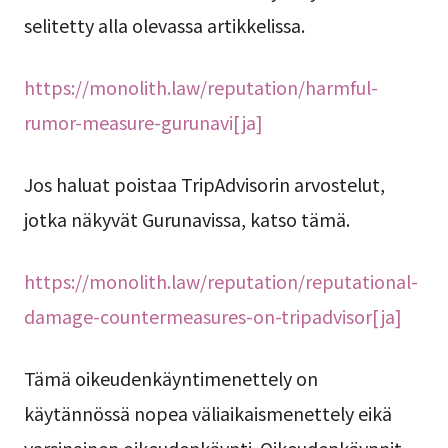
selitetty alla olevassa artikkelissa.
https://monolith.law/reputation/harmful-
rumor-measure-gurunavi[ja]
Jos haluat poistaa TripAdvisorin arvostelut,
jotka näkyvät Gurunavissa, katso tämä.
https://monolith.law/reputation/reputational-
damage-countermeasures-on-tripadvisor[ja]
Tämä oikeudenkäyntimenettely on
käytännössä nopea väliaikaismenettely eikä
varsinainen oikeudenkäynti. Oikeudenkäynnit