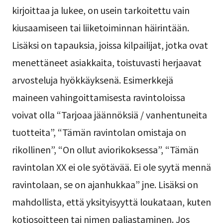
kirjoittaa ja lukee, on usein tarkoitettu vain
kiusaamiseen tai liiketoiminnan häirintään.
Lisäksi on tapauksia, joissa kilpailijat, jotka ovat
menettäneet asiakkaita, toistuvasti herjaavat
arvosteluja hyökkäyksenä. Esimerkkejä
maineen vahingoittamisesta ravintoloissa
voivat olla “Tarjoaa jäännöksiä / vanhentuneita
tuotteita”, “Tämän ravintolan omistaja on
rikollinen”, “On ollut aviorikoksessa”, “Tämän
ravintolan XX ei ole syötävää. Ei ole syytä mennä
ravintolaan, se on ajanhukkaa” jne. Lisäksi on
mahdollista, että yksityisyyttä loukataan, kuten
kotiosoitteen tai nimen paljastaminen. Jos