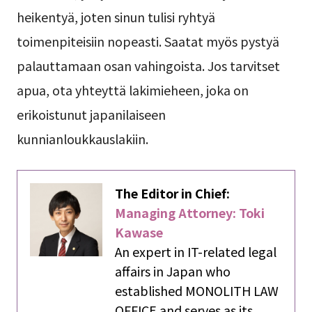
heikentyä, joten sinun tulisi ryhtyä
toimenpiteisiin nopeasti. Saatat myös pystyä
palauttamaan osan vahingoista. Jos tarvitset
apua, ota yhteyttä lakimieheen, joka on
erikoistunut japanilaiseen
kunnianloukkauslakiin.
The Editor in Chief:
Managing Attorney: Toki
Kawase
An expert in IT-related legal
affairs in Japan who
established MONOLITH LAW
OFFICE and serves as its