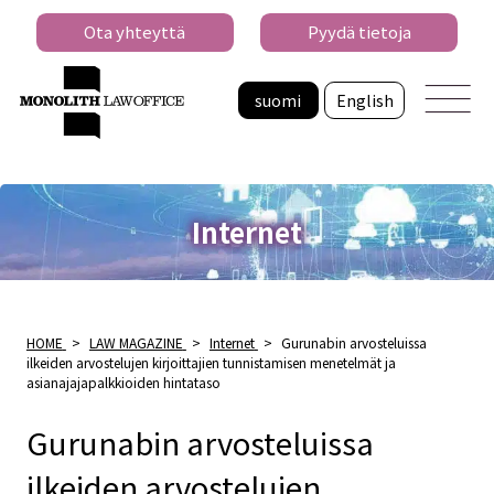
Ota yhteyttä
Pyydä tietoja
suomi
English
Internet
HOME
>
LAW MAGAZINE
>
Internet
>
Gurunabin arvosteluissa
ilkeiden arvostelujen kirjoittajien tunnistamisen menetelmät ja
asianajajapalkkioiden hintataso
Gurunabin arvosteluissa
ilkeiden arvostelujen