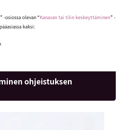
 -osiossa olevan “
Kanavan tai tilin keskeyttäminen
” -
pääasiassa kaksi:
n
äminen ohjeistuksen