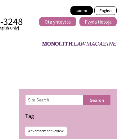
suomi
English
2-3248
Ota yhteyttä
Pyydä tietoja
nglish Only]
Rajat ylittävä
eille
kaupat
検
Search
索
minen
Tag
Advertisement Review