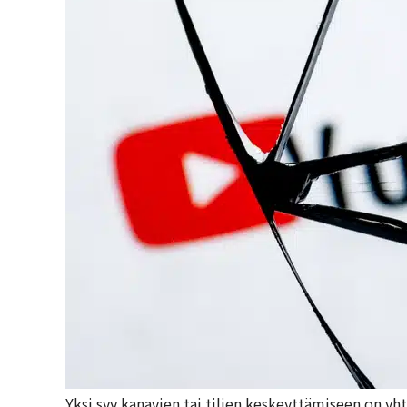
Yksi syy kanavien tai tilien keskeyttämiseen on y