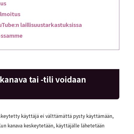
tus
ilmoitus
Tube:n laillisuustarkastuksissa
tossamme
anava tai -tili voidaan
skeytetty käyttäjä ei välttämättä pysty käyttämään,
Kun kanava keskeytetään, käyttäjälle lähetetään