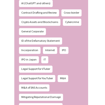
AI (ChatGPT and others)
Contract Drafting and Review
Cross-border
Crypto Assets and Blockchains
Cybercrime
General Corporate
ID of the Defamatory Statement
Incorporation
Internet
IPO
IPO in Japan
IT
Legal Support for VTuber
Legal Support for YouTuber
M&A
M&A of SNS Accounts
Mitigating Reputational Damage