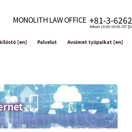
+81-3-626
MONOLITH LAW OFFICE
Arkisin 10:00-18:00 JST [E
ilöstö [en]
Palvelut
Avoimet työpaikat [en]
Internet
n]
telmäkehitys
Lakituelliset palvelut YouTuber
ehdot
Oikeudellista tukea VTubereille
aluutat ja lohkoketjut
Sosiaalisen median tilien yritys
atGPT ym.)
Maineen hallinta
kollisuus
Loukkaavan lausuman tunnista
ernet