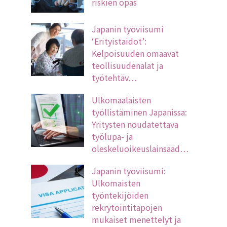
riskien opas
Japanin työviisumi
‘Erityistaidot’:
Kelpoisuuden omaavat
teollisuudenalat ja
työtehtäv…
Ulkomaalaisten
työllistäminen Japanissa:
Yritysten noudatettava
työlupa- ja
oleskeluoikeuslainsääd…
Japanin työviisumi:
Ulkomaisten
työntekijöiden
rekrytointitapojen
mukaiset menettelyt ja