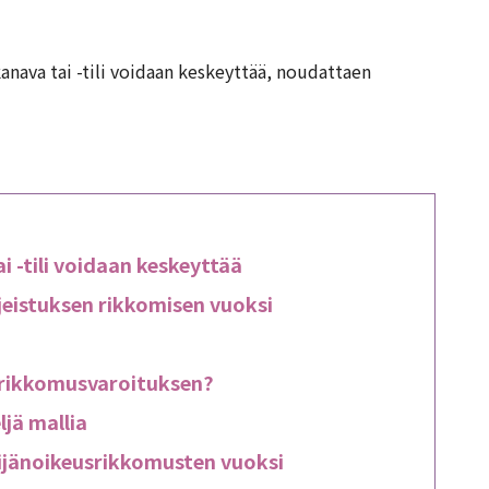
anava tai -tili voidaan keskeyttää, noudattaen
i -tili voidaan keskeyttää
jeistuksen rikkomisen vuoksi
 rikkomusvaroituksen?
ljä mallia
kijänoikeusrikkomusten vuoksi