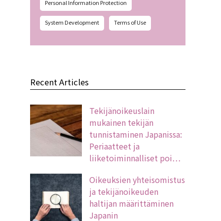
Personal Information Protection
System Development
Terms of Use
Recent Articles
Tekijänoikeuslain
mukainen tekijän
tunnistaminen Japanissa:
Periaatteet ja
liiketoiminnalliset poi…
Oikeuksien yhteisomistus
ja tekijänoikeuden
haltijan määrittäminen
Japanin