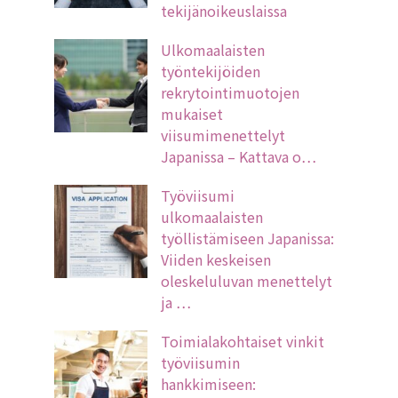
tekijänoikeuslaissa
Ulkomaalaisten
työntekijöiden
rekrytointimuotojen
mukaiset
viisumimenettelyt
Japanissa – Kattava o…
Työviisumi
ulkomaalaisten
työllistämiseen Japanissa:
Viiden keskeisen
oleskeluluvan menettelyt
ja …
Toimialakohtaiset vinkit
työviisumin
hankkimiseen: