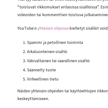
“toistuvat rikkomukset erilaisissa sisällöissä”. Esi
videoiden tai kommenttien toistuva julkaiseminen 
YouTube:n
yhteisön ohjeissa
kielletyt sisällöt voi
Spammi ja petollinen toiminta
Arkaluonteinen sisältö
Väkivaltainen tai vaarallinen sisältö
Säännelty tuote
Virheellinen tieto
Näiden yhteisön ohjeiden tai käyttöehtojen rikkom
keskeyttämiseen.