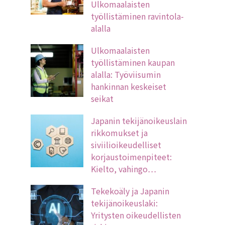
Ulkomaalaisten
työllistäminen ravintola-
alalla
Ulkomaalaisten
työllistäminen kaupan
alalla: Työviisumin
hankinnan keskeiset
seikat
Japanin tekijänoikeuslain
rikkomukset ja
siviilioikeudelliset
korjaustoimenpiteet:
Kielto, vahingo…
Tekekoäly ja Japanin
tekijänoikeuslaki:
Yritysten oikeudellisten