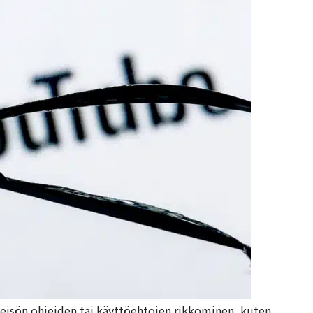
hteisön ohjeiden tai käyttöehtojen rikkominen, kuten