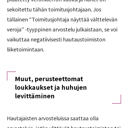
sekoitettu tähän toimitusjohtajaan. Jos
tällainen “Toimitusjohtaja näyttää välttelevän
veroja” -tyyppinen arvostelu julkaistaan, se voi
vaikuttaa negatiivisesti hautaustoimiston
liiketoimintaan.
Muut, perusteettomat
loukkaukset ja huhujen
levittäminen
Hautajaisten arvosteluissa saattaa olla
arvosteluja, jotka ylittävät hautaustoimiston tai