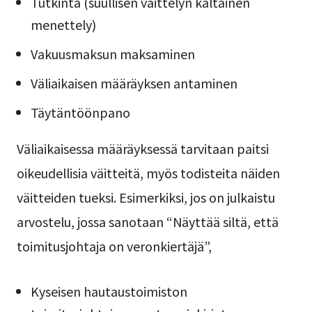
Tutkinta (suullisen väittelyn kaltainen
menettely)
Vakuusmaksun maksaminen
Väliaikaisen määräyksen antaminen
Täytäntöönpano
Väliaikaisessa määräyksessä tarvitaan paitsi
oikeudellisia väitteitä, myös todisteita näiden
väitteiden tueksi. Esimerkiksi, jos on julkaistu
arvostelu, jossa sanotaan “Näyttää siltä, että
toimitusjohtaja on veronkiertäjä”,
Kyseisen hautaustoimiston