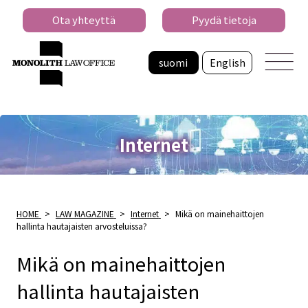
Ota yhteyttä
Pyydä tietoja
suomi
English
Internet
HOME
>
LAW MAGAZINE
>
Internet
>
Mikä on mainehaittojen
hallinta hautajaisten arvosteluissa?
Mikä on mainehaittojen
hallinta hautajaisten