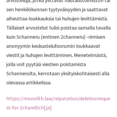
sen henkilökunnan tyytyväisyyden ja saattavat
aiheuttaa loukkauksia tai huhujen levittämistä.
Tällaiset arvostelut tulisi poistaa samalla tavalla
kuin 5channeru (entinen 2channeru) -nimisen
anonyymin keskustelufoorumin loukkaavat
viestit ja huhujen levittäminen. Menetelmästä,
jolla voit pyytää viestien poistamista
5channerulta, kerrotaan yksityiskohtaisesti alla
olevassa artikkelissa.
https://monolith.law/reputation/deletionreque
st-for-2chand5ch[ja]