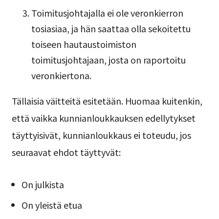
Toimitusjohtajalla ei ole veronkierron
tosiasiaa, ja hän saattaa olla sekoitettu
toiseen hautaustoimiston
toimitusjohtajaan, josta on raportoitu
veronkiertona.
Tällaisia väitteitä esitetään. Huomaa kuitenkin,
että vaikka kunnianloukkauksen edellytykset
täyttyisivät, kunnianloukkaus ei toteudu, jos
seuraavat ehdot täyttyvät:
On julkista
On yleistä etua