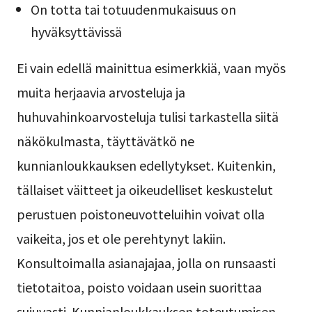
On totta tai totuudenmukaisuus on
hyväksyttävissä
Ei vain edellä mainittua esimerkkiä, vaan myös
muita herjaavia arvosteluja ja
huhuvahinkoarvosteluja tulisi tarkastella siitä
näkökulmasta, täyttävätkö ne
kunnianloukkauksen edellytykset. Kuitenkin,
tällaiset väitteet ja oikeudelliset keskustelut
perustuen poistoneuvotteluihin voivat olla
vaikeita, jos et ole perehtynyt lakiin.
Konsultoimalla asianajajaa, jolla on runsaasti
tietotaitoa, poisto voidaan usein suorittaa
sujuvasti. Kunnianloukkauksen toteutumisen