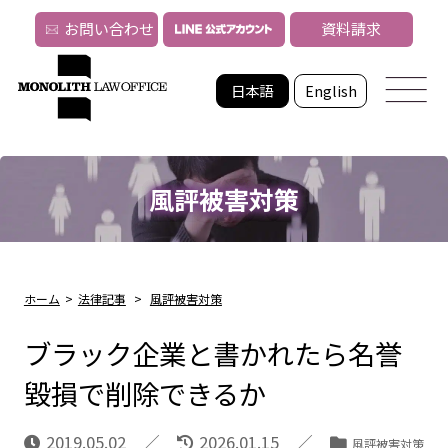
お問い合わせ
資料請求
日本語
English
風評被害対策
ホーム
>
法律記事
>
風評被害対策
ブラック企業と書かれたら名誉
毀損で削除できるか
2019.05.02
2026.01.15
風評被害対策