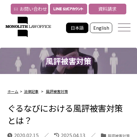
お問い合わせ
資料請求
日本語
English
風評被害対策
ホーム
>
法律記事
>
風評被害対策
ぐるなびにおける風評被害対策
とは？
2020.02.15
2025.04.13
風評被害対策