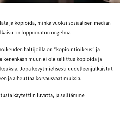
adata ja kopioida, minkä vuoksi sosiaalisen median
njulkaisu on loppumaton ongelma.
noikeuden haltijoilla on “kopiointioikeus” ja
a kenenkään muun ei ole sallittua kopioida ja
noikeuksia. Jopa kevytmielisesti uudelleenjulkaistut
en ja aiheuttaa korvausvaatimuksia.
tusta käytettiin luvatta, ja selitämme