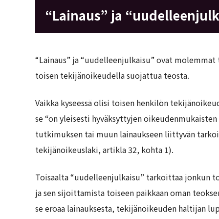
“Lainaus” ja “uudelleenjulk
“Lainaus” ja “uudelleenjulkaisu” ovat molemmat t
toisen tekijänoikeudella suojattua teosta.
Vaikka kyseessä olisi toisen henkilön tekijänoikeude
se “on yleisesti hyväksyttyjen oikeudenmukaisten 
tutkimuksen tai muun lainaukseen liittyvän tarko
tekijänoikeuslaki, artikla 32, kohta 1).
Toisaalta “uudelleenjulkaisu” tarkoittaa jonkun t
ja sen sijoittamista toiseen paikkaan oman teoksen
se eroaa lainauksesta, tekijänoikeuden haltijan l