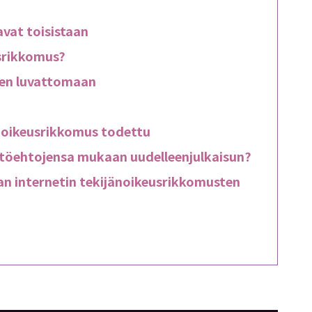
avat toisistaan
usrikkomus?
den luvattomaan
noikeusrikkomus todettu
yttöehtojensa mukaan uudelleenjulkaisun?
an internetin tekijänoikeusrikkomusten