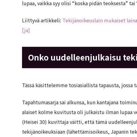
lupaa, vaikka syy olisi “koska pidän teoksesta” tai 
Liittyvä artikkeli:
Tekijänoikeuslain mukaiset laina
[ja]
Onko uudelleenjulkaisu te
Tässä käsittelemme tosiasiallista tapausta, jossa 
Tapahtumasarja sai alkunsa, kun kantajana toiminu
alaiset kolme kuvitusta oli julkaistu ilman lupaa
(Heisei 30) kuvittaja väitti, että tämä uudelleenju
tekijänoikeuksiaan (lähettämisoikeus, Japanin teki