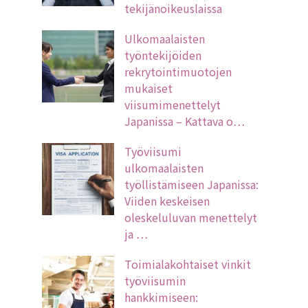
tekijänoikeuslaissa
Ulkomaalaisten
työntekijöiden
rekrytointimuotojen
mukaiset
viisumimenettelyt
Japanissa – Kattava o…
Työviisumi
ulkomaalaisten
työllistämiseen Japanissa:
Viiden keskeisen
oleskeluluvan menettelyt
ja …
Toimialakohtaiset vinkit
työviisumin
hankkimiseen: