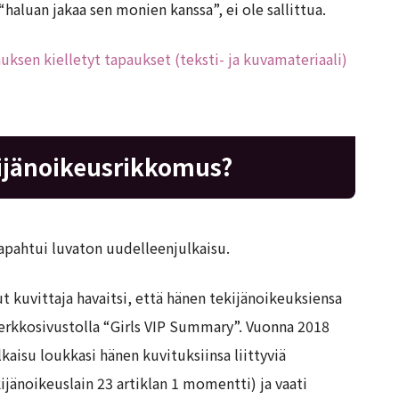
“haluan jakaa sen monien kanssa”, ei ole sallittua.
uksen kielletyt tapaukset (teksti- ja kuvamateriaali)
kijänoikeusrikkomus?
tapahtui luvaton uudelleenjulkaisu.
t kuvittaja havaitsi, että hänen tekijänoikeuksiensa
 verkkosivustolla “Girls VIP Summary”. Vuonna 2018
lkaisu loukkasi hänen kuvituksiinsa liittyviä
jänoikeuslain 23 artiklan 1 momentti) ja vaati