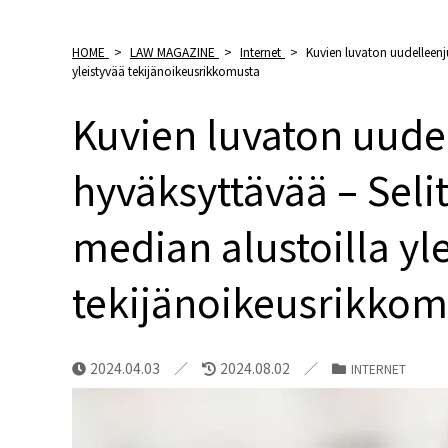
HOME
>
LAW MAGAZINE
>
Internet
>
Kuvien luvaton uudelleenj
yleistyvää tekijänoikeusrikkomusta
Kuvien luvaton uudel
hyväksyttävää – Sel
median alustoilla yl
tekijänoikeusrikkom
2024.04.03
2024.08.02
INTERNET