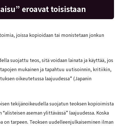
aisu” eroavat toisistaan
oimia, joissa kopioidaan tai monistetaan jonkun
lla suojattu teos, sitä voidaan lainata ja käyttää, jos
tapojen mukainen ja tapahtuu uutisoinnin, kritiikin,
ituksen oikeutetussa laajuudessa” (Japanin
oisen tekijänoikeudella suojatun teoksen kopioimista
 “alisteisen aseman ylittävässä” laajuudessa. Koska
upa on tarpeen. Teoksen uudelleenjulkaiseminen ilman