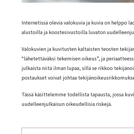
Internetissä olevia valokuvia ja kuvia on helppo l
alustoilla ja koostesivustoilla luvaton uudellee
Valokuvien ja kuvitusten kaltaisten teosten tekijä
“lähetettäväksi tekemisen oikeus”, ja periaatteess
julkaista niitä ilman lupaa, sillä se rikkoo tekijä
postaukset voivat johtaa tekijänoikeusrikkomukse
Tässä käsittelemme todellista tapausta, jossa kuvi
uudelleenjulkaisun oikeudellisia riskejä.