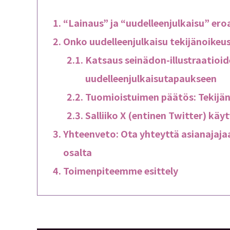
“Lainaus” ja “uudelleenjulkaisu” ero
Onko uudelleenjulkaisu tekijänoike
Katsaus seinädon-illustraatioi
uudelleenjulkaisutapaukseen
Tuomioistuimen päätös: Tekijä
Salliiko X (entinen Twitter) kä
Yhteenveto: Ota yhteyttä asianajaja
osalta
Toimenpiteemme esittely