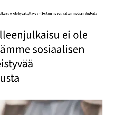
ulkaisu ei ole hyväksyttävää – Selitämme sosiaalisen median alustoilla
leenjulkaisu ei ole
itämme sosiaalisen
eistyvää
usta