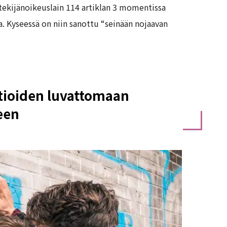
 tekijänoikeuslain 114 artiklan 3 momentissa
a. Kyseessä on niin sanottu “seinään nojaavan
atioiden luvattomaan
een