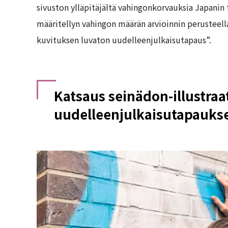
sivuston ylläpitäjältä vahingonkorvauksia Japanin
määritellyn vahingon määrän arvioinnin perusteell
kuvituksen luvaton uudelleenjulkaisutapaus”.
Katsaus seinädon-illustra
uudelleenjulkaisutapauks