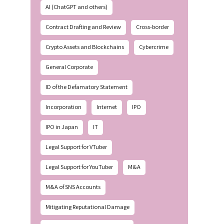
AI (ChatGPT and others)
Contract Drafting and Review
Cross-border
Crypto Assets and Blockchains
Cybercrime
General Corporate
ID of the Defamatory Statement
Incorporation
Internet
IPO
IPO in Japan
IT
Legal Support for VTuber
Legal Support for YouTuber
M&A
M&A of SNS Accounts
Mitigating Reputational Damage