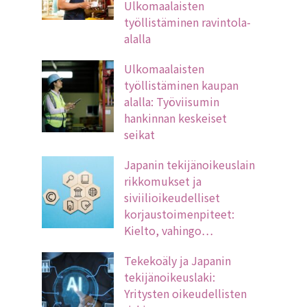
Ulkomaalaisten
työllistäminen ravintola-
alalla
Ulkomaalaisten
työllistäminen kaupan
alalla: Työviisumin
hankinnan keskeiset
seikat
Japanin tekijänoikeuslain
rikkomukset ja
siviilioikeudelliset
korjaustoimenpiteet:
Kielto, vahingo…
Tekekoäly ja Japanin
tekijänoikeuslaki:
Yritysten oikeudellisten