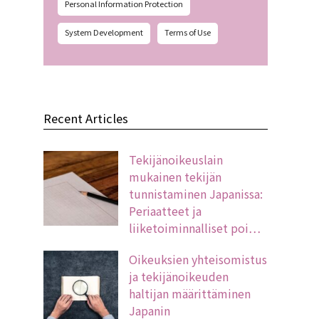
Personal Information Protection
System Development
Terms of Use
Recent Articles
Tekijänoikeuslain
mukainen tekijän
tunnistaminen Japanissa:
Periaatteet ja
liiketoiminnalliset poi…
Oikeuksien yhteisomistus
ja tekijänoikeuden
haltijan määrittäminen
Japanin