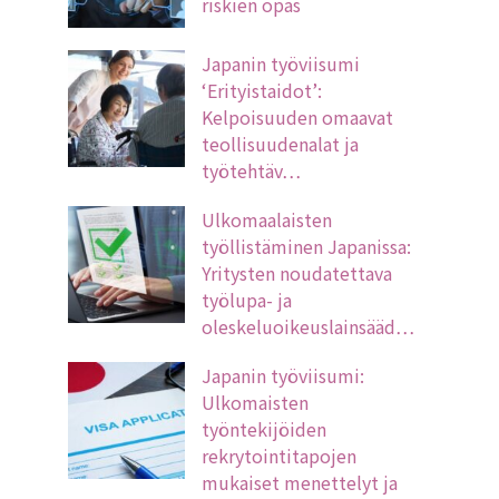
riskien opas
Japanin työviisumi
‘Erityistaidot’:
Kelpoisuuden omaavat
teollisuudenalat ja
työtehtäv…
Ulkomaalaisten
työllistäminen Japanissa:
Yritysten noudatettava
työlupa- ja
oleskeluoikeuslainsääd…
Japanin työviisumi:
Ulkomaisten
työntekijöiden
rekrytointitapojen
mukaiset menettelyt ja