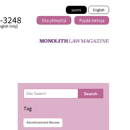
suomi
English
2-3248
Ota yhteyttä
Pyydä tietoja
nglish Only]
Rajat ylittävä
eille
kaupat
検
Search
索
minen
Tag
Advertisement Review