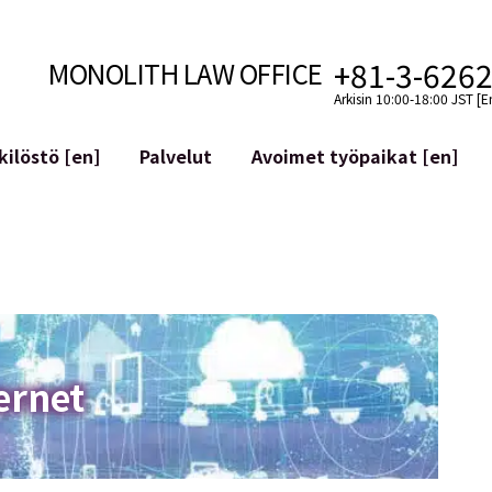
+81-3-626
MONOLITH LAW OFFICE
Arkisin 10:00-18:00 JST [E
ilöstö [en]
Palvelut
Avoimet työpaikat [en]
Internet
n]
telmäkehitys
Lakituelliset palvelut YouTuber
ehdot
Oikeudellista tukea VTubereille
aluutat ja lohkoketjut
Sosiaalisen median tilien yritys
atGPT ym.)
Maineen hallinta
kollisuus
Loukkaavan lausuman tunnista
ernet