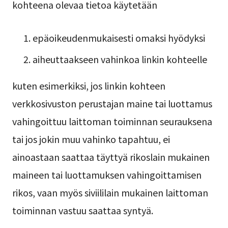
kohteena olevaa tietoa käytetään
epäoikeudenmukaisesti omaksi hyödyksi
aiheuttaakseen vahinkoa linkin kohteelle
kuten esimerkiksi, jos linkin kohteen
verkkosivuston perustajan maine tai luottamus
vahingoittuu laittoman toiminnan seurauksena
tai jos jokin muu vahinko tapahtuu, ei
ainoastaan saattaa täyttyä rikoslain mukainen
maineen tai luottamuksen vahingoittamisen
rikos, vaan myös siviililain mukainen laittoman
toiminnan vastuu saattaa syntyä.