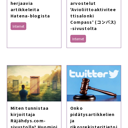
herjaavia
arvostelut
artikkeleita
'Avioliittoaktivitee
Hatena-blogista
ttisalonki
Compass' (コンパス)
Internet
-sivustolta
Internet
Onko
Miten tunnistaa
pidätysartikkelien
kirjoittaja
ja
Räjähdys.com-
rikosrekisteritietoj
sivustolla? Huomioi