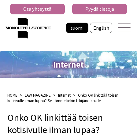
Ota yhteyttä
Pyydä tietoja
suomi
English
Internet
HOME
>
LAW MAGAZINE
>
Internet
>
Onko OK linkittää toisen
kotisivulle ilman lupaa? Selitämme linkin tekijänoikeudet
Onko OK linkittää toisen
kotisivulle ilman lupaa?