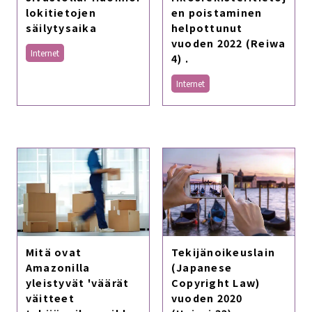
en poistaminen
lokitietojen
helpottunut
säilytysaika
vuoden 2022 (Reiwa
Internet
4) .
Internet
Mitä ovat
Tekijänoikeuslain
Amazonilla
(Japanese
yleistyvät 'väärät
Copyright Law)
väitteet
vuoden 2020