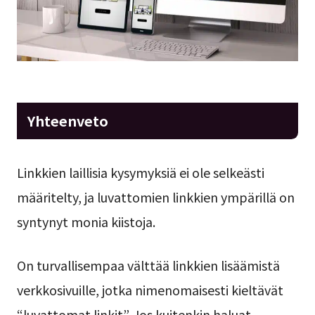
Yhteenveto
Linkkien laillisia kysymyksiä ei ole selkeästi
määritelty, ja luvattomien linkkien ympärillä on
syntynyt monia kiistoja.
On turvallisempaa välttää linkkien lisäämistä
verkkosivuille, jotka nimenomaisesti kieltävät
“luvattomat linkit”. Jos kuitenkin haluat