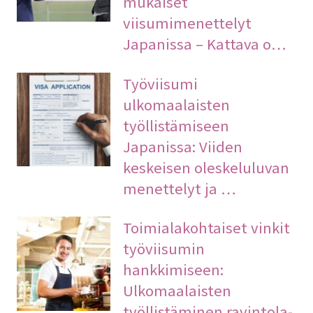
mukaiset
viisumimenettelyt
Japanissa – Kattava o…
Työviisumi
ulkomaalaisten
työllistämiseen
Japanissa: Viiden
keskeisen oleskeluluvan
menettelyt ja …
Toimialakohtaiset vinkit
työviisumin
hankkimiseen:
Ulkomaalaisten
työllistäminen ravintola-