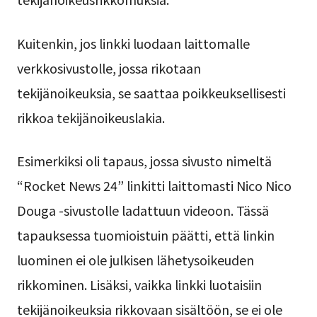
Kuitenkin, jos linkki luodaan laittomalle
verkkosivustolle, jossa rikotaan
tekijänoikeuksia, se saattaa poikkeuksellisesti
rikkoa tekijänoikeuslakia.
Esimerkiksi oli tapaus, jossa sivusto nimeltä
“Rocket News 24” linkitti laittomasti Nico Nico
Douga -sivustolle ladattuun videoon. Tässä
tapauksessa tuomioistuin päätti, että linkin
luominen ei ole julkisen lähetysoikeuden
rikkominen. Lisäksi, vaikka linkki luotaisiin
tekijänoikeuksia rikkovaan sisältöön, se ei ole