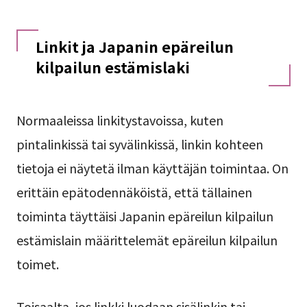
Linkit ja Japanin epäreilun
kilpailun estämislaki
Normaaleissa linkitystavoissa, kuten
pintalinkissä tai syvälinkissä, linkin kohteen
tietoja ei näytetä ilman käyttäjän toimintaa. On
erittäin epätodennäköistä, että tällainen
toiminta täyttäisi Japanin epäreilun kilpailun
estämislain määrittelemät epäreilun kilpailun
toimet.
Toisaalta, jos linkki luodaan sisälinkin tai