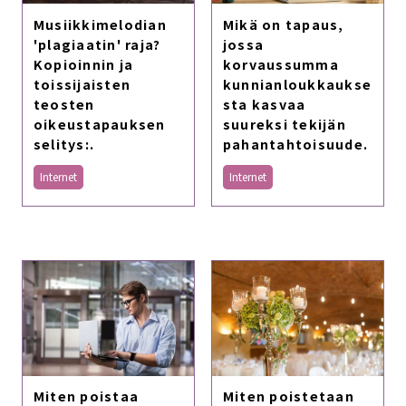
Musiikkimelodian
Mikä on tapaus,
'plagiaatin' raja?
jossa
Kopioinnin ja
korvaussumma
toissijaisten
kunnianloukkaukse
teosten
sta kasvaa
oikeustapauksen
suureksi tekijän
selitys:.
pahantahtoisuude.
Internet
Internet
Miten poistaa
Miten poistetaan