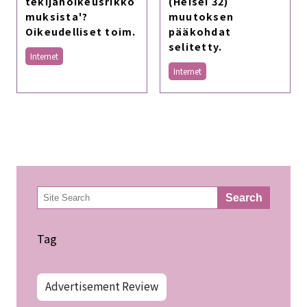
tekijänoikeusrikko
(Heisei 32)
muksista'?
muutoksen
Oikeudelliset toim.
pääkohdat
selitetty.
Internet
Internet
検
Search
索
Tag
Advertisement Review