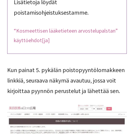
Lisätietoja löydät
poistamisohjeistuksestamme.
“Kosmeettisen lääketieteen arvostelupalstan”
käyttöehdot[ja]
Kun painat 5. pykälän poistopyyntölomakkeen
linkkiä, seuraava näkymä avautuu, jossa voit
kirjoittaa pyynnön perustelut ja lähettää sen.