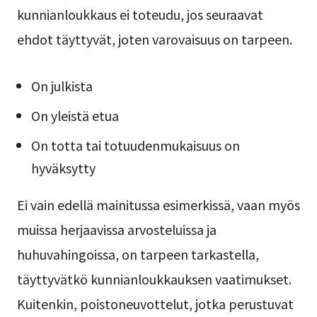
kunnianloukkaus ei toteudu, jos seuraavat
ehdot täyttyvät, joten varovaisuus on tarpeen.
On julkista
On yleistä etua
On totta tai totuudenmukaisuus on
hyväksytty
Ei vain edellä mainitussa esimerkissä, vaan myös
muissa herjaavissa arvosteluissa ja
huhuvahingoissa, on tarpeen tarkastella,
täyttyvätkö kunnianloukkauksen vaatimukset.
Kuitenkin, poistoneuvottelut, jotka perustuvat