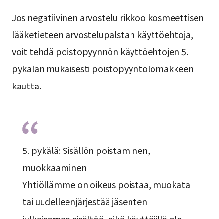
Jos negatiivinen arvostelu rikkoo kosmeettisen
lääketieteen arvostelupalstan käyttöehtoja,
voit tehdä poistopyynnön käyttöehtojen 5.
pykälän mukaisesti poistopyyntölomakkeen
kautta.
5. pykälä: Sisällön poistaminen,
muokkaaminen
Yhtiöllämme on oikeus poistaa, muokata
tai uudelleenjärjestää jäsenten
julkaisemaa sisältöä, eikä käyttäjillä ole