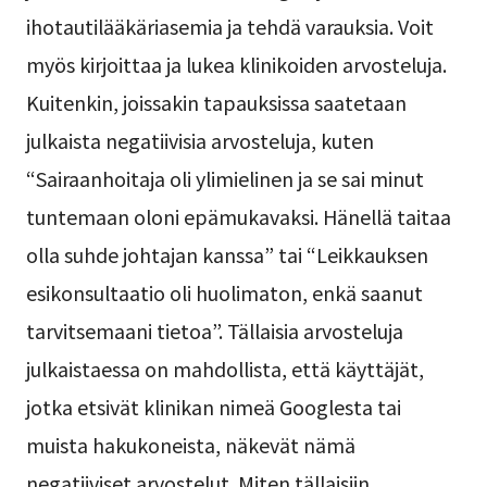
ihotautilääkäriasemia ja tehdä varauksia. Voit
myös kirjoittaa ja lukea klinikoiden arvosteluja.
Kuitenkin, joissakin tapauksissa saatetaan
julkaista negatiivisia arvosteluja, kuten
“Sairaanhoitaja oli ylimielinen ja se sai minut
tuntemaan oloni epämukavaksi. Hänellä taitaa
olla suhde johtajan kanssa” tai “Leikkauksen
esikonsultaatio oli huolimaton, enkä saanut
tarvitsemaani tietoa”. Tällaisia arvosteluja
julkaistaessa on mahdollista, että käyttäjät,
jotka etsivät klinikan nimeä Googlesta tai
muista hakukoneista, näkevät nämä
negatiiviset arvostelut. Miten tällaisiin