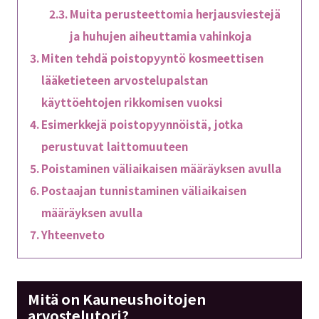
Muita perusteettomia herjausviestejä
ja huhujen aiheuttamia vahinkoja
Miten tehdä poistopyyntö kosmeettisen
lääketieteen arvostelupalstan
käyttöehtojen rikkomisen vuoksi
Esimerkkejä poistopyynnöistä, jotka
perustuvat laittomuuteen
Poistaminen väliaikaisen määräyksen avulla
Postaajan tunnistaminen väliaikaisen
määräyksen avulla
Yhteenveto
Mitä on Kauneushoitojen
arvostelutori?