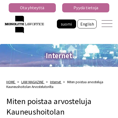
Ota yhteyttä
Pyydä tietoja
suomi
English
Internet
HOME
>
LAW MAGAZINE
>
Internet
>
Miten poistaa arvosteluja
Kauneushoitolan Arvostelutorilta
Miten poistaa arvosteluja
Kauneushoitolan