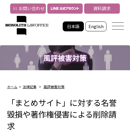
お問い合わせ
資料請求
日本語
English
風評被害対策
ホーム
>
法律記事
>
風評被害対策
「まとめサイト」に対する名誉
毀損や著作権侵害による削除請
求