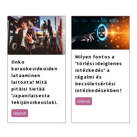
Milyen fontos a
Onko
'törlési ideiglenes
karaokevideoiden
intézkedés' a
lataaminen
rágalmi és
laitonta? Mitä
becsületsértési
pitäisi tietää
intézkedésekben?
'Japanilaisesta
Internet
tekijänoikeuslaki.
Internet