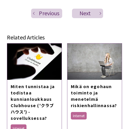
Previous
Next
Related Articles
Miten tunnistaa ja
Mikä on egohaun
todistaa
toiminto ja
kunnianloukkaus
menetelmä
Clubhouse ('クラブ
riskienhallinnassa?
ハウス') -
Internet
sovelluksessa?
Internet