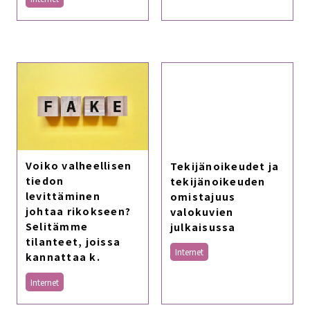
Voiko valheellisen
Tekijänoikeudet ja
tiedon
tekijänoikeuden
levittäminen
omistajuus
johtaa rikokseen?
valokuvien
Selitämme
julkaisussa
tilanteet, joissa
Internet
kannattaa k.
Internet