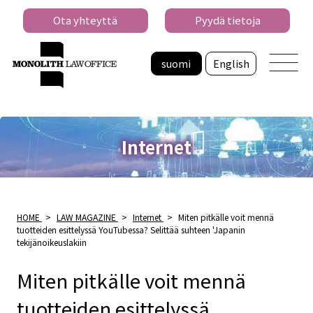
Ota yhteyttä
Pyydä tietoja
suomi
English
Internet
HOME
>
LAW MAGAZINE
>
Internet
>
Miten pitkälle voit mennä
tuotteiden esittelyssä YouTubessa? Selittää suhteen 'Japanin
tekijänoikeuslakiin
Miten pitkälle voit mennä
tuotteiden esittelyssä