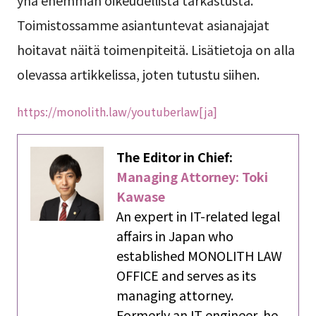
Toimistossamme asiantuntevat asianajajat
hoitavat näitä toimenpiteitä. Lisätietoja on alla
olevassa artikkelissa, joten tutustu siihen.
https://monolith.law/youtuberlaw[ja]
The Editor in Chief:
Managing Attorney: Toki
Kawase
An expert in IT-related legal
affairs in Japan who
established MONOLITH LAW
OFFICE and serves as its
managing attorney.
Formerly an IT engineer, he