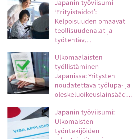
Japanin työviisumi
‘Erityistaidot’:
Kelpoisuuden omaavat
teollisuudenalat ja
työtehtäv…
Ulkomaalaisten
työllistäminen
Japanissa: Yritysten
noudatettava työlupa- ja
oleskeluoikeuslainsääd…
Japanin työviisumi:
Ulkomaisten
työntekijöiden