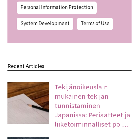
Personal Information Protection
System Development
Terms of Use
Recent Articles
Tekijänoikeuslain
mukainen tekijän
tunnistaminen
Japanissa: Periaatteet ja
liiketoiminnalliset poi…