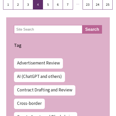
…
1
2
3
4
5
6
7
23
24
25
検
Search
索
Tag
Advertisement Review
AI (ChatGPT and others)
Contract Drafting and Review
Cross-border