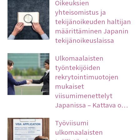
Oikeuksien
yhteisomistus ja
tekijänoikeuden haltijan
määrittäminen Japanin
tekijänoikeuslaissa
Ulkomaalaisten
työntekijöiden
rekrytointimuotojen
mukaiset
viisumimenettelyt
Japanissa – Kattava o…
Työviisumi
ulkomaalaisten