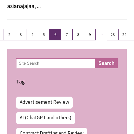
asianajajaa, ...
…
2
3
4
5
6
7
8
9
23
24
検
Search
索
Tag
Advertisement Review
AI (ChatGPT and others)
Contract Drafting and Review