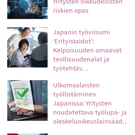
Yritysten oikeudellisten
riskien opas
Japanin työviisumi
‘Erityistaidot’:
Kelpoisuuden omaavat
teollisuudenalat ja
työtehtäv…
Ulkomaalaisten
työllistäminen
Japanissa: Yritysten
noudatettava työlupa- ja
oleskeluoikeuslainsääd…