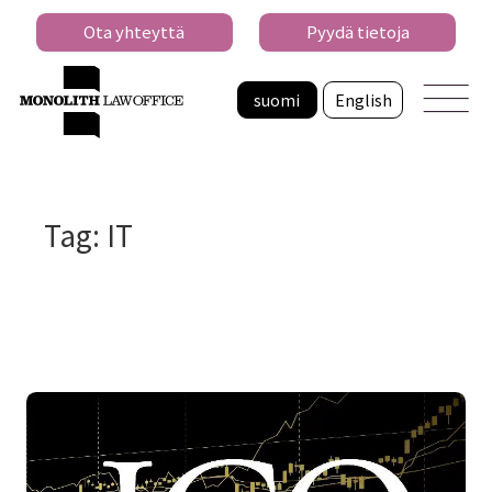
Ota yhteyttä
Pyydä tietoja
suomi
English
Tag: IT