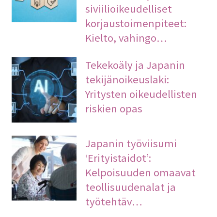
siviilioikeudelliset
korjaustoimenpiteet:
Kielto, vahingo…
Tekekoäly ja Japanin
tekijänoikeuslaki:
Yritysten oikeudellisten
riskien opas
Japanin työviisumi
‘Erityistaidot’:
Kelpoisuuden omaavat
teollisuudenalat ja
työtehtäv…