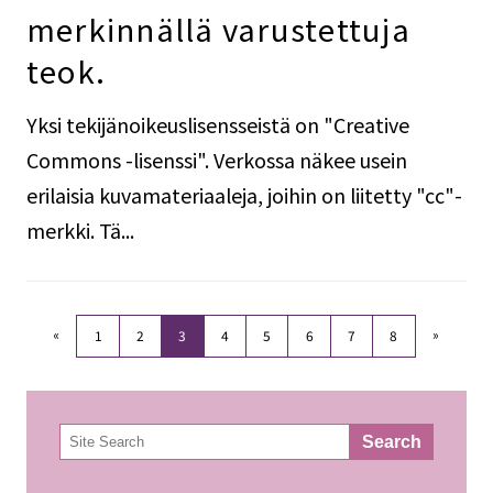
merkinnällä varustettuja
teok.
Yksi tekijänoikeuslisensseistä on "Creative
Commons -lisenssi". Verkossa näkee usein
erilaisia kuvamateriaaleja, joihin on liitetty "cc"-
merkki. Tä...
«
»
1
2
3
4
5
6
7
8
検
Search
索