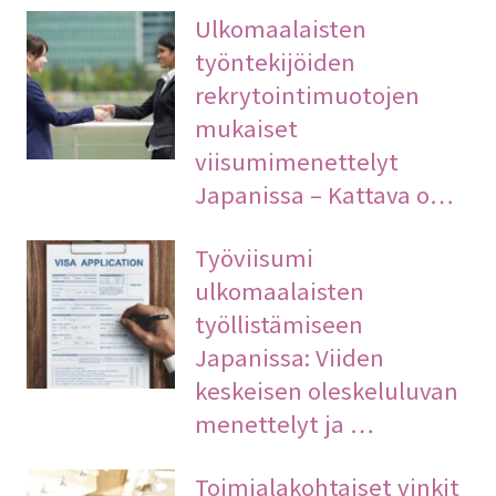
Ulkomaalaisten
työntekijöiden
rekrytointimuotojen
mukaiset
viisumimenettelyt
Japanissa – Kattava o…
Työviisumi
ulkomaalaisten
työllistämiseen
Japanissa: Viiden
keskeisen oleskeluluvan
menettelyt ja …
Toimialakohtaiset vinkit