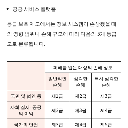
공공 서비스 플랫폼
등급 보호 제도에서는 정보 시스템이 손상됐을 때
의 영향 범위나 손해 규모에 따라 다음의 5개 등급
으로 분류됩니다.
피해를 입는 대상의 손해 정도
일반적인
심각한
특히 심각한
손해
손해
손해
국민 및 법인 등
제1급
제2급
제3급
사회 질서·공공
제2급
제3급
제4급
의 이익
국가의 안전
제3급
제4급
제5급