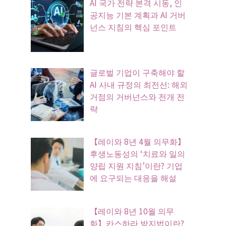
AI 국가 전략 본격 시동, 인
공지능 기본 계획과 AI 거버
넌스 지침의 핵심 포인트
글로벌 기업이 구축해야 할
AI 사내 규정의 최전선: 해외
거점의 거버넌스와 전개 전
략
【레이와 8년 4월 의무화】
후생노동성의 ‘치료와 일의
양립 지원 지침’이란? 기업
에 요구되는 대응을 해설
【레이와 8년 10월 의무
화】카스하라 방지법이란?