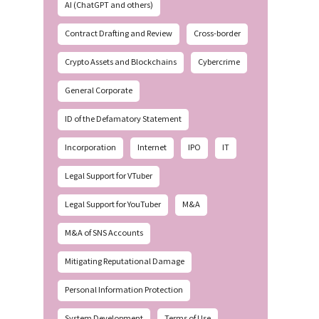
AI (ChatGPT and others)
Contract Drafting and Review
Cross-border
Crypto Assets and Blockchains
Cybercrime
General Corporate
ID of the Defamatory Statement
Incorporation
Internet
IPO
IT
Legal Support for VTuber
Legal Support for YouTuber
M&A
M&A of SNS Accounts
Mitigating Reputational Damage
Personal Information Protection
System Development
Terms of Use