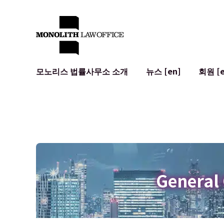
모노리스 법률사무소 소개
뉴스 [en]
회원 [e
대표 변호사의 인사말
일반 기업 법무
IT
사회적 영향 및 커뮤니티 참여 [en]
계약서 작성 및 검토
시스템 개발
글로벌 네트워크 [en]
M&A
이용 약관
오시는 길
일본의 IPO
암호화폐와 
개인정보 보호
AI (ChatGP
광고 리뷰
사이버 범죄
General