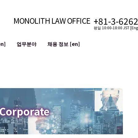
+81-3-626
MONOLITH LAW OFFICE
평일 10:00-18:00 JST [Engl
n]
업무분야
채용 정보 [en]
인터넷
국경
유튜버를 위한 법률 지원
VTuber를 위한 법률 지원
블록체인
SNS 계정의 M&A
T 등)
평판 손상 완화
명예훼손 발언의 ID
 Corporate