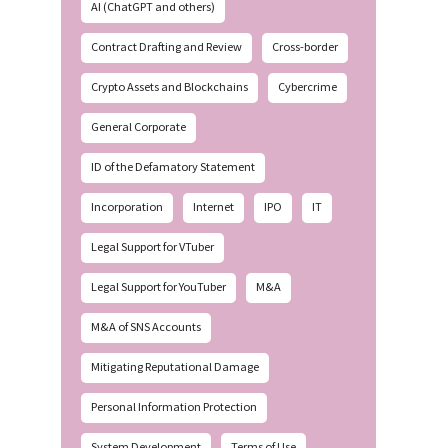
AI (ChatGPT and others)
Contract Drafting and Review
Cross-border
Crypto Assets and Blockchains
Cybercrime
General Corporate
ID of the Defamatory Statement
Incorporation
Internet
IPO
IT
Legal Support for VTuber
Legal Support for YouTuber
M&A
M&A of SNS Accounts
Mitigating Reputational Damage
Personal Information Protection
System Development
Terms of Use