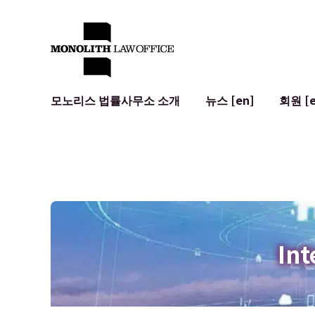
모노리스 법률사무소 소개
뉴스 [en]
회원 [e
대표 변호사의 인사말
일반 기업 법무
IT
사회적 영향 및 커뮤니티 참여 [en]
계약서 작성 및 검토
시스템 개발
글로벌 네트워크 [en]
M&A
이용 약관
오시는 길
일본의 IPO
암호화폐와 
개인정보 보호
AI (ChatGP
광고 리뷰
사이버 범죄
Int