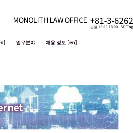
+81-3-626
MONOLITH LAW OFFICE
평일 10:00-18:00 JST [Engl
n]
업무분야
채용 정보 [en]
인터넷
국경
유튜버를 위한 법률 지원
VTuber를 위한 법률 지원
블록체인
SNS 계정의 M&A
T 등)
평판 손상 완화
명예훼손 발언의 ID
ernet