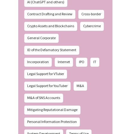
AI (ChatGPT and others)
Contract Drafting and Review
Cross-border
Crypto Assets and Blockchains
Cybercrime
General Corporate
ID of the Defamatory Statement
Incorporation
Internet
IPO
IT
Legal Support for VTuber
Legal Support for YouTuber
M&A
M&A of SNS Accounts
Mitigating Reputational Damage
Personal Information Protection
System Development
Terms of Use