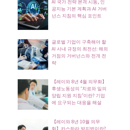
AI 국가 전략 본격 시동, 인
공지능 기본 계획과 AI 거버
넌스 지침의 핵심 포인트
글로벌 기업이 구축해야 할
AI 사내 규정의 최전선: 해외
거점의 거버넌스와 전개 전
략
【레이와 8년 4월 의무화】
후생노동성의 ‘치료와 일의
양립 지원 지침’이란? 기업
에 요구되는 대응을 해설
【레이와 8년 10월 의무
화】카스하라 방지법이란?