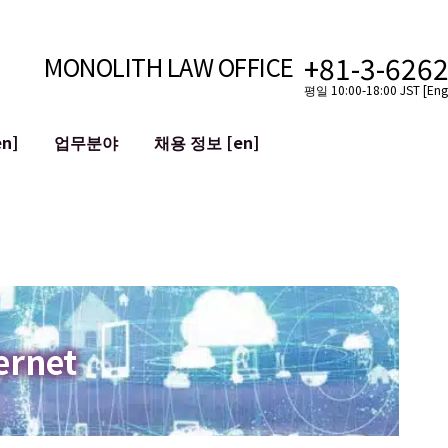
+81-3-626
MONOLITH LAW OFFICE
평일 10:00-18:00 JST [Engl
n]
업무분야
채용 정보 [en]
인터넷
국경
유튜버를 위한 법률 지원
VTuber를 위한 법률 지원
블록체인
SNS 계정의 M&A
T 등)
평판 손상 완화
명예훼손 발언의 ID
ernet