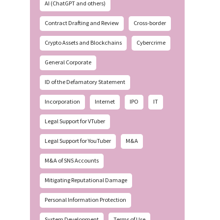
AI (ChatGPT and others)
Contract Drafting and Review
Cross-border
Crypto Assets and Blockchains
Cybercrime
General Corporate
ID of the Defamatory Statement
Incorporation
Internet
IPO
IT
Legal Support for VTuber
Legal Support for YouTuber
M&A
M&A of SNS Accounts
Mitigating Reputational Damage
Personal Information Protection
System Development
Terms of Use