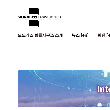
모노리스 법률사무소 소개
뉴스 [en]
회원 [e
대표 변호사의 인사말
일반 기업 법무
IT
사회적 영향 및 커뮤니티 참여 [en]
계약서 작성 및 검토
시스템 개발
글로벌 네트워크 [en]
M&A
이용 약관
오시는 길
일본의 IPO
암호화폐와 
개인정보 보호
AI (ChatGP
광고 리뷰
사이버 범죄
Int