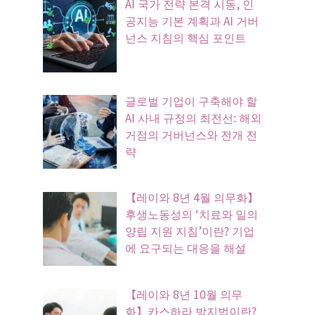
AI 국가 전략 본격 시동, 인
공지능 기본 계획과 AI 거버
넌스 지침의 핵심 포인트
글로벌 기업이 구축해야 할
AI 사내 규정의 최전선: 해외
거점의 거버넌스와 전개 전
략
【레이와 8년 4월 의무화】
후생노동성의 ‘치료와 일의
양립 지원 지침’이란? 기업
에 요구되는 대응을 해설
【레이와 8년 10월 의무
화】카스하라 방지법이란?