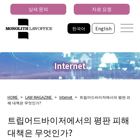
상세 문의
자료 요청
한국어
English
Internet
HOME
>
LAW MAGAZINE
>
Internet
>
트립어드바이저에서의 평판 피
해 대책은 무엇인가?
트립어드바이저에서의 평판 피해
대책은 무엇인가?