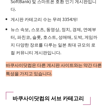
SoftBank) 및 스마트폰 호환 인기 게시판입니
다.
게시판 카테고리 수는 무려 3354개!
뉴스 속보, 스포츠, 동영상, 정치, 경제, 연예부
터, 파친코, 슬롯, 호스트, 성매매, 도박, 게임까
지 다양한 장르를 다루는 일본 최대 규모의 로
컬 커뮤니티 게시판입니다.
바쿠사이닷컴은 다른 게시판 사이트와는 약간 다른
특성을 가지고 있습니다.
바쿠사이닷컴의 서브 카테고리