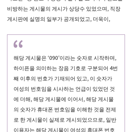
비방하는 게시물의 게시가 상당수 있었으며, 직장
게시판에 실명의 일부가 공개되었고, 더욱이,
해당 게시물은 ‘090’이라는 숫자로 시작하며,
하이픈을 의미하는 장음 기호로 구분되어 4번
째 이후의 번호가 기재되어 있고, 이 숫자가
여성의 번호임을 시사하는 언급이 있었던 것
에 더해, 해당 게시물에 이어서, 해당 게시물
의 숫자가 휴대폰 번호임을 이해한 것을 전제
로 한 게시물이 실제로 게시되었으므로, 일반
이용자는 해당 게시물이 여성의 휴대폰 번호