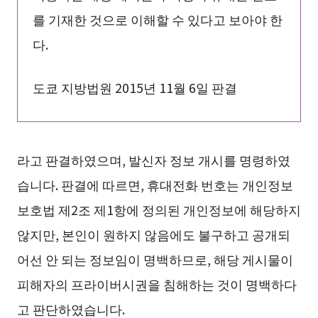
를 기재한 것으로 이해할 수 있다고 보아야 한
다.
도쿄 지방법원 2015년 11월 6일 판결
라고 판결하였으며, 발신자 정보 개시를 명령하였
습니다. 판결에 따르면, 휴대전화 번호는 개인정보
보호법 제2조 제1항에 정의된 개인정보에 해당하지
않지만, 본인이 원하지 않음에도 불구하고 공개되
어선 안 되는 정보임이 명백하므로, 해당 게시물이
피해자의 프라이버시권을 침해하는 것이 명백하다
고 판단하였습니다.