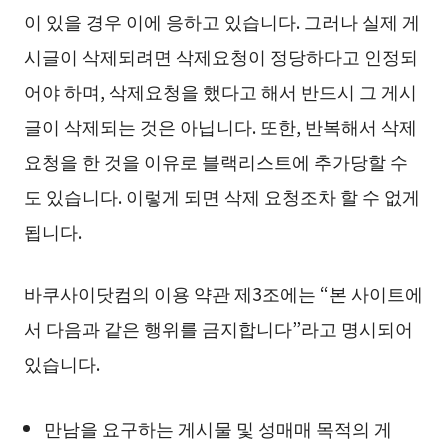
이 있을 경우 이에 응하고 있습니다. 그러나 실제 게
시글이 삭제되려면 삭제요청이 정당하다고 인정되
어야 하며, 삭제요청을 했다고 해서 반드시 그 게시
글이 삭제되는 것은 아닙니다. 또한, 반복해서 삭제
요청을 한 것을 이유로 블랙리스트에 추가당할 수
도 있습니다. 이렇게 되면 삭제 요청조차 할 수 없게
됩니다.
바쿠사이닷컴의 이용 약관 제3조에는 “본 사이트에
서 다음과 같은 행위를 금지합니다”라고 명시되어
있습니다.
만남을 요구하는 게시물 및 성매매 목적의 게