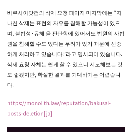
바쿠사이닷컴의 삭제 요청 페이지 마지막에는 “지
나친 삭제는 표현의 자유를 침해할 가능성이 있으
며, 불법성·유해 을 판단함에 있어서도 법원의 사법
권을 침해할 수도 있다는 우려가 있기 때문에 신중
하게 처리하고 있습니다.”라고 명시되어 있습니다.
삭제 요청 자체는 쉽게 할 수 있으니 시도해보는 것
도 좋겠지만, 확실한 결과를 기대하기는 어렵습니
다.
https://monolith.law/reputation/bakusai-
posts-deletion[ja]