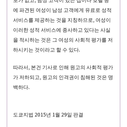
에 파견된 여성이 남성 고객에게 유료로 성적
서비스를 제공하는 것을 지칭하므로, 여성이
이러한 성적 서비스에 종사하고 있다는 사실
을 적시하는 것은 그 여성의 사회적 평가를 저
하시키는 것이라고 할 수 있다.
따라서, 본건 기사로 인해 원고의 사회적 평가
가 저하되고, 원고의 인격권이 침해된 것은 명
백하다.
도쿄지법 2015년 1월 29일 판결