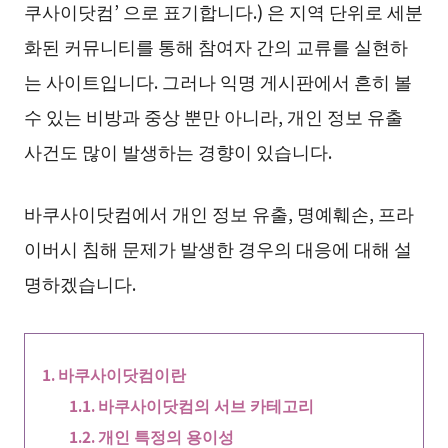
쿠사이닷컴’ 으로 표기합니다.) 은 지역 단위로 세분
화된 커뮤니티를 통해 참여자 간의 교류를 실현하
는 사이트입니다. 그러나 익명 게시판에서 흔히 볼
수 있는 비방과 중상 뿐만 아니라, 개인 정보 유출
사건도 많이 발생하는 경향이 있습니다.
바쿠사이닷컴에서 개인 정보 유출, 명예훼손, 프라
이버시 침해 문제가 발생한 경우의 대응에 대해 설
명하겠습니다.
바쿠사이닷컴이란
바쿠사이닷컴의 서브 카테고리
개인 특정의 용이성