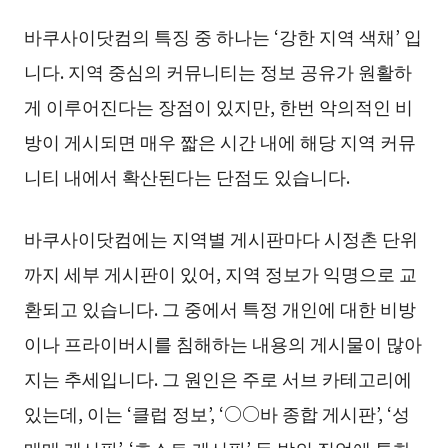
바쿠사이닷컴의 특징 중 하나는 ‘강한 지역 색채’ 입
니다. 지역 중심의 커뮤니티는 정보 공유가 원활하
게 이루어진다는 장점이 있지만, 한번 악의적인 비
방이 게시되면 매우 짧은 시간 내에 해당 지역 커뮤
니티 내에서 확산된다는 단점도 있습니다.
바쿠사이닷컴에는 지역별 게시판마다 시정촌 단위
까지 세부 게시판이 있어, 지역 정보가 익명으로 교
환되고 있습니다. 그 중에서 특정 개인에 대한 비방
이나 프라이버시를 침해하는 내용의 게시물이 많아
지는 추세입니다. 그 원인은 주로 서브 카테고리에
있는데, 이는 ‘클럽 정보’, ‘○○바 종합 게시판’, ‘성
매매 게시판’, ‘호스트 게시판’ 등 밤의 직업에 특화