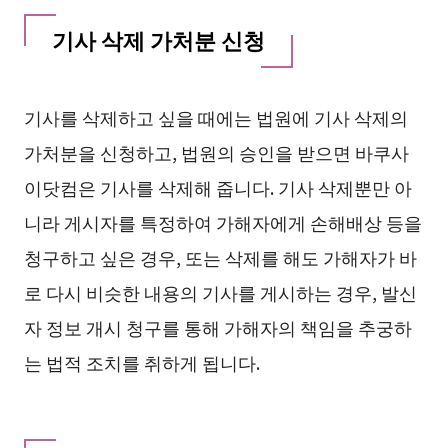
기사 삭제 가처분 신청
기사를 삭제하고 싶을 때에는 법원에 기사 삭제의
가처분을 신청하고, 법원의 승인을 받으면 바쿠사
이닷컴은 기사를 삭제해 줍니다. 기사 삭제뿐만 아
니라 게시자를 특정하여 가해자에게 손해배상 등을
청구하고 싶은 경우, 또는 삭제를 해도 가해자가 바
로 다시 비슷한 내용의 기사를 게시하는 경우, 발신
자 정보 개시 청구를 통해 가해자의 책임을 추궁하
는 법적 조치를 취하게 됩니다.