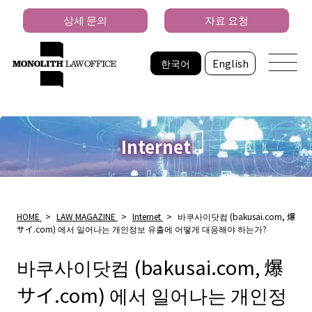
상세 문의
자료 요청
한국어
English
Internet
HOME
>
LAW MAGAZINE
>
Internet
>
바쿠사이닷컴 (bakusai.com, 爆
サイ.com) 에서 일어나는 개인정보 유출에 어떻게 대응해야 하는가?
바쿠사이닷컴 (bakusai.com, 爆
サイ.com) 에서 일어나는 개인정