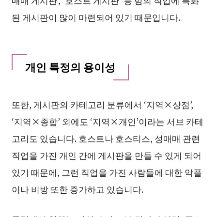
된 게시판이 많이 마련되어 있기 때문입니다.
개인 특정의 용이성
또한, 게시판의 카테고리 분류에서 ‘지역×상점’,
‘지역×종합’ 외에도 ‘지역×개인’이라는 서브 카테
고리도 있습니다. 호스트나 호스티스, 성매매 관련
직업을 가진 개인 간에 게시판을 만들 수 있게 되어
있기 때문에, 그런 직업을 가진 사람들에 대한 악플
이나 비방 또한 증가하고 있습니다.