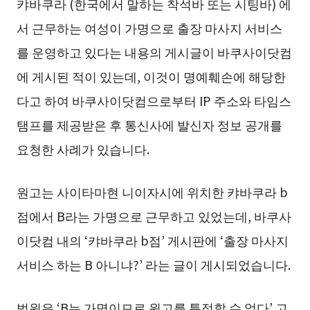
캬바쿠라 (한국에서 말하는 착석바 또는 시팅바) 에
서 근무하는 여성이 가명으로 출장 마사지 서비스
를 운영하고 있다는 내용의 게시글이 바쿠사이닷컴
에 게시된 적이 있는데, 이것이 명예훼손에 해당한
다고 하여 바쿠사이닷컴으로부터 IP 주소와 타임스
탬프를 제공받은 후 통신사에 발신자 정보 공개를
요청한 사례가 있습니다.
원고는 사이타마현 니이자시에 위치한 캬바쿠라 b
점에서 B라는 가명으로 근무하고 있었는데, 바쿠사
이닷컴 내의 ‘캬바쿠라 b점’ 게시판에 ‘출장 마사지
서비스 하는 B 아니냐?’ 라는 글이 게시되었습니다.
법원은 ‘B는 가명이므로 원고를 특정할 수 없다’ 고