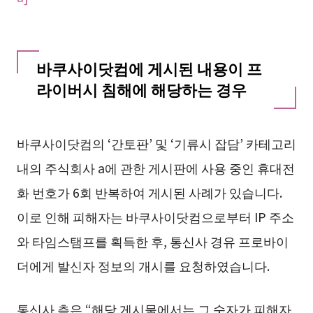
바쿠사이닷컴에 게시된 내용이 프
라이버시 침해에 해당하는 경우
바쿠사이닷컴의 ‘간토판’ 및 ‘기류시 잡담’ 카테고리
내의 주식회사 a에 관한 게시판에 사용 중인 휴대전
화 번호가 6회 반복하여 게시된 사례가 있습니다.
이로 인해 피해자는 바쿠사이닷컴으로부터 IP 주소
와 타임스탬프를 획득한 후, 통신사 경유 프로바이
더에게 발신자 정보의 개시를 요청하였습니다.
통신사 측은 “해당 게시물에서는 그 숫자가 피해자