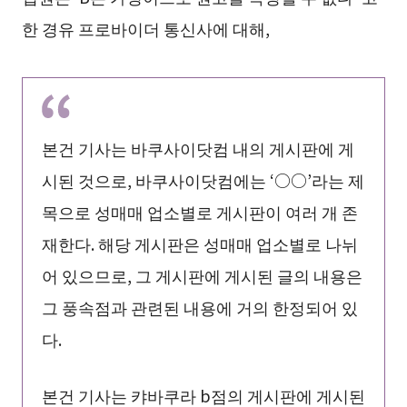
한 경유 프로바이더 통신사에 대해,
본건 기사는 바쿠사이닷컴 내의 게시판에 게
시된 것으로, 바쿠사이닷컴에는 ‘○○’라는 제
목으로 성매매 업소별로 게시판이 여러 개 존
재한다. 해당 게시판은 성매매 업소별로 나뉘
어 있으므로, 그 게시판에 게시된 글의 내용은
그 풍속점과 관련된 내용에 거의 한정되어 있
다.
본건 기사는 캬바쿠라 b점의 게시판에 게시된