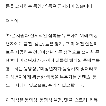
동을 묘사하는 동영상’ 등은 금지되어 있습니다.
더욱이,
‘다른 사람과 신체적인 접촉을 유도하기 위해 미성
년자에게 금전, 칭찬, 높은 평가, 그 외 어떤 인센티
브를 제공하는 것’, ‘미성년자를 성적으로 묘사한 콘
텐츠나 미성년자가 관련된 괴롭힘 행위의 콘텐츠를
홍보하는 동영상’, ‘미성년자가 등장하지 않더라도,
미성년자에게 위험한 행동을 부추기는 콘텐츠’ 등
도 금지되어 있으므로, 주의가 필요합니다.
이 정책은 동영상, 동영상 설명, 댓글, 스토리, 커뮤