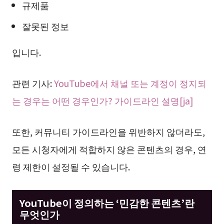
규제품
잘못된 정보
입니다.
관련 기사:
YouTube에서 채널 또는 계정이 정지되
는 경우는 어떤 경우인가? 가이드라인 설명[ja]
또한, 커뮤니티 가이드라인을 위반하지 않더라도,
모든 시청자에게 적합하지 않은 콘텐츠의 경우, 연
령 제한이 설정될 수 있습니다.
YouTube이 정의하는 ‘민감한 콘텐츠’란
무엇인가