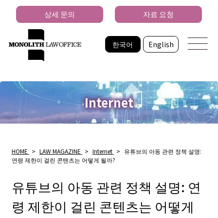
상세 문의
자료 요청
한국어
English
Internet
HOME
>
LAW MAGAZINE
>
Internet
>
유튜브의 아동 관련 정책 설명:
연령 제한이 걸린 콘텐츠는 어떻게 될까?
유튜브의 아동 관련 정책 설명: 연
령 제한이 걸린 콘텐츠는 어떻게