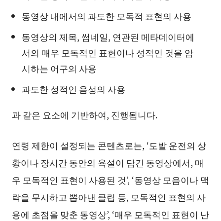
동영상 내에서의 과도한 모독적 표현의 사용
동영상의 제목, 썸네일, 연관된 메타데이터에
서의 매우 모독적인 표현이나 성적인 것을 암
시하는 어구의 사용
과도한 성적인 음성의 사용
과 같은 요소에 기반하여, 진행됩니다.
연령 제한이 설정되는 콘텐츠로는, ‘도발 운전의 상
황이나 장시간 동안의 욕설이 담긴 동영상에서, 매
우 모독적인 표현이 사용된 것’, ‘동영상 모음이나 맥
락을 무시하고 뽑아낸 클립 등, 모독적인 표현의 사
용에 초점을 맞춘 동영상’, ‘매우 모독적인 표현이 난