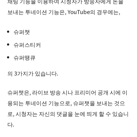
채팅 기능을 이용하여 시청자가 방송자에게 돈을
보내는 투네이션 기능은, YouTube의 경우에는,
슈퍼챗
슈퍼스티커
슈퍼땡큐
의 3가지가 있습니다.
슈퍼챗은, 라이브 방송 시나 프리미어 공개 시에 이
용되는 투네이션 기능으로, 슈퍼챗을 보내는 것으
로, 시청자는 자신의 댓글을 눈에 띄게 할 수 있습니
다.