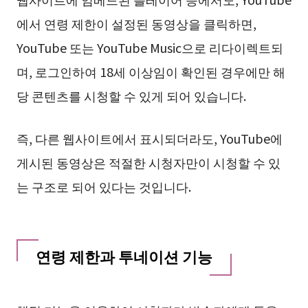
에서 연령 제한이 설정된 동영상을 클릭하면,
YouTube 또는 YouTube Music으로 리다이렉트되
며, 로그인하여 18세 이상임이 확인된 경우에만 해
당 콘텐츠를 시청할 수 있게 되어 있습니다.
즉, 다른 웹사이트에서 표시되더라도, YouTube에
게시된 동영상은 적절한 시청자만이 시청할 수 있
는 구조로 되어 있다는 것입니다.
연령 제한과 투네이션 기능