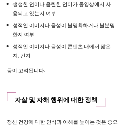
생생한 언어나 음란한 언어가 동영상에서 사
용되고 있는지 여부
성적인 이미지나 음성이 불명확하거나 불분명
한지 여부
성적인 이미지나 음성이 콘텐츠 내에서 짧은
지, 긴지
등이 고려됩니다.
자살 및 자해 행위에 대한 정책
정신 건강에 대한 인식과 이해를 높이는 것은 중요