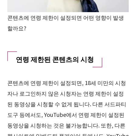
콘텐츠에 연령 제한이 설정되면 어떤 영향이 발생
할까요?
연령 제한된 콘텐츠의 시청
콘텐츠에 연령 제한이 설정되면, 18세 미만의 시청
자나 로그인하지 않은 시청자는 연령 제한이 설정
된 동영상을 시청할 수 없게 됩니다. 다른 서드파티
도구 등에서도, YouTube에서 연령 제한이 설정된
동영상을 시청하는 것은 불가능합니다. 또한, 다른
웹사이트에 임베드된 플레이어 등에서도, YouTube