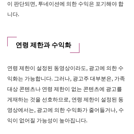
이 판단되면, 투네이션에 의한 수익은 포기해야 합
니다.
연령 제한과 수익화
연령 제한이 설정된 동영상이라도, 광고에 의한 수
익화는 가능합니다. 그러나, 광고주 대부분은, 가족
대상 콘텐츠나 연령 제한이 없는 콘텐츠에 광고를
게재하는 것을 선호하므로, 연령 제한이 설정된 동
영상에서는, 광고에 의한 수익화가 줄어들거나, 수
익이 없어질 가능성이 높아집니다.