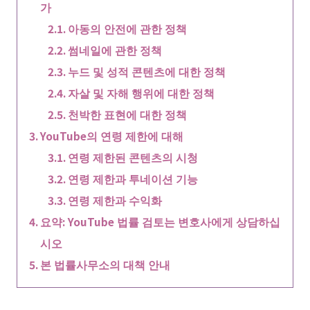
가
아동의 안전에 관한 정책
썸네일에 관한 정책
누드 및 성적 콘텐츠에 대한 정책
자살 및 자해 행위에 대한 정책
천박한 표현에 대한 정책
YouTube의 연령 제한에 대해
연령 제한된 콘텐츠의 시청
연령 제한과 투네이션 기능
연령 제한과 수익화
요약: YouTube 법률 검토는 변호사에게 상담하십
시오
본 법률사무소의 대책 안내