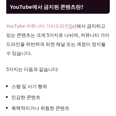
YouTube에서 금지된 콘텐츠란?
YouTube 커뮤니티 가이드라인[ja]
에서 금지하고
있는 콘텐츠는 크게 5가지로 나뉘며, 커뮤니티 가이
드라인을 위반하게 되면 채널 또는 계정이 정지될
수 있습니다.
5가지는 다음과 같습니다:
스팸 및 사기 행위
민감한 콘텐츠
폭력적이거나 위험한 콘텐츠