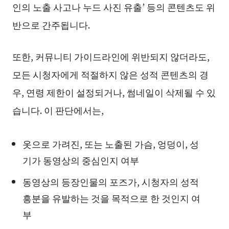
인의 노출 사고나 누드 사진 유출’ 등의 콘텐츠도 위
반으로 간주됩니다.
또한, 커뮤니티 가이드라인에 위반되지 않더라도,
모든 시청자에게 적절하지 않은 성적 콘텐츠의 경
우, 연령 제한이 설정되거나, 썸네일이 삭제될 수 있
습니다. 이 판단에서는,
옷으로 가려진, 또는 노출된 가슴, 엉덩이, 성
기가 동영상의 중심인지 여부
동영상의 등장인물의 포즈가, 시청자의 성적
흥분을 유발하는 것을 목적으로 한 것인지 여
부