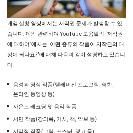
게임 실황 영상에서는 저작권 문제가 발생할 수 있
습니다. 이와 관련하여 YouTube 도움말의 ‘저작권
에 대하여’에서는 ‘어떤 종류의 작품이 저작권의 대
상이 되나요?’에 대해 다음과 같이 설명하고 있습니
다.
음성과 영상 작품(텔레비전 프로그램, 영화,
온라인 동영상 등)
사운드 레코딩 및 음악 작품
서면 작품(강의록, 기사, 책, 악보 등)
시각적 작품(그림, 포스터, 광고 등)