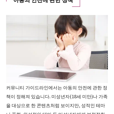
커뮤니티 가이드라인에서는 아동의 안전에 관한 정
책이 정해져 있습니다. 미성년자(18세 미만)나 가족
을 대상으로 한 콘텐츠처럼 보이지만, 성적인 테마