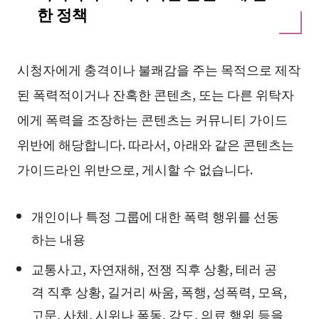
한 정책
시청자에게 충격이나 불쾌감을 주는 목적으로 제작
된 폭력적이거나 잔혹한 콘텐츠, 또는 다른 위탁자
에게 폭력을 조장하는 콘텐츠는 커뮤니티 가이드
위반에 해당합니다. 따라서, 아래와 같은 콘텐츠는
가이드라인 위반으로, 게시할 수 없습니다.
개인이나 특정 그룹에 대한 폭력 행위를 선동
하는 내용
교통사고, 자연재해, 전쟁 직후 상황, 테러 공
격 직후 상황, 길거리 싸움, 폭행, 성폭력, 모욕,
고문, 사체, 시위나 폭동, 강도, 의료 행위 등을