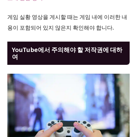
게임 실황 영상을 게시할 때는 게임 내에 이러한 내
용이 포함되어 있지 않은지 확인해야 합니다.
YouTube에서 주의해야 할 저작권에 대하
여