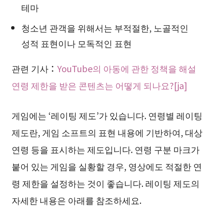
테마
청소년 관객을 위해서는 부적절한, 노골적인
성적 표현이나 모독적인 표현
관련 기사：
YouTube의 아동에 관한 정책을 해설
연령 제한을 받은 콘텐츠는 어떻게 되나요?[ja]
게임에는 ‘레이팅 제도’가 있습니다. 연령별 레이팅
제도란, 게임 소프트의 표현 내용에 기반하여, 대상
연령 등을 표시하는 제도입니다. 연령 구분 마크가
붙어 있는 게임을 실황할 경우, 영상에도 적절한 연
령 제한을 설정하는 것이 좋습니다. 레이팅 제도의
자세한 내용은 아래를 참조하세요.