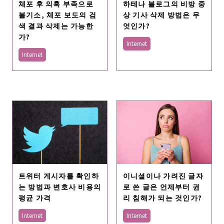
체포 후 의혹 부족으로
하테나 블로그의 비방 중
불기소, 체포 보도의 검
상 기사 삭제 방법은 무
색 결과 삭제는 가능한
엇인가?
가?
Internet
Internet
트위터 게시자를 확인하
이니셜이나 가려진 글자
는 방법과 변호사 비용의
로 쓴 글은 언제부터 권
평균 가격
리 침해가 되는 것인가?
Internet
Internet