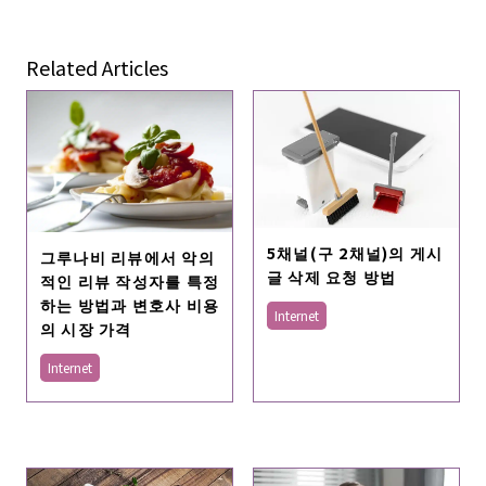
Related Articles
5채널(구 2채널)의 게시
그루나비 리뷰에서 악의
글 삭제 요청 방법
적인 리뷰 작성자를 특정
하는 방법과 변호사 비용
Internet
의 시장 가격
Internet