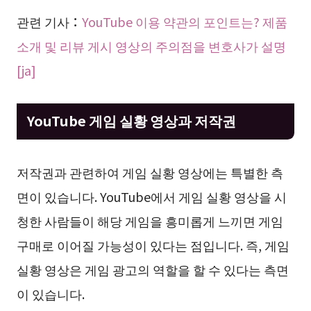
관련 기사：
YouTube 이용 약관의 포인트는? 제품
소개 및 리뷰 게시 영상의 주의점을 변호사가 설명
[ja]
YouTube 게임 실황 영상과 저작권
저작권과 관련하여 게임 실황 영상에는 특별한 측
면이 있습니다. YouTube에서 게임 실황 영상을 시
청한 사람들이 해당 게임을 흥미롭게 느끼면 게임
구매로 이어질 가능성이 있다는 점입니다. 즉, 게임
실황 영상은 게임 광고의 역할을 할 수 있다는 측면
이 있습니다.