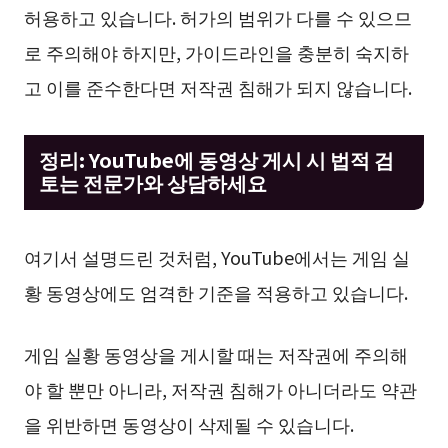
허용하고 있습니다. 허가의 범위가 다를 수 있으므
로 주의해야 하지만, 가이드라인을 충분히 숙지하
고 이를 준수한다면 저작권 침해가 되지 않습니다.
정리: YouTube에 동영상 게시 시 법적 검
토는 전문가와 상담하세요
여기서 설명드린 것처럼, YouTube에서는 게임 실
황 동영상에도 엄격한 기준을 적용하고 있습니다.
게임 실황 동영상을 게시할 때는 저작권에 주의해
야 할 뿐만 아니라, 저작권 침해가 아니더라도 약관
을 위반하면 동영상이 삭제될 수 있습니다.