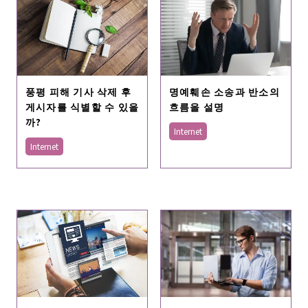
풍평 피해 기사 삭제 후
명예훼손 소송과 반소의
게시자를 식별할 수 있을
흐름을 설명
까?
Internet
Internet