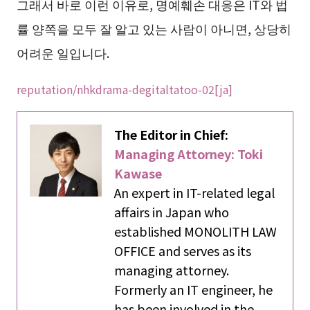
그래서 바로 이런 이유로, 명예훼손 대응은 IT와 법
률 양쪽을 모두 잘 알고 있는 사람이 아니면, 상당히
어려운 일입니다.
reputation/nhkdrama-degitaltatoo-02[ja]
The Editor in Chief:
Managing Attorney: Toki
Kawase
An expert in IT-related legal
affairs in Japan who
established MONOLITH LAW
OFFICE and serves as its
managing attorney.
Formerly an IT engineer, he
has been involved in the