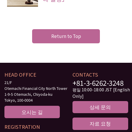
Return to Top
HEAD OFFICE
CONTACTS
+81-3-6262-3248
21/F
Otemachi Financial City North Tower
평일 10:00-18:00 JST [English
1-9-5 Otemachi, Chiyoda-ku
Only]
Tokyo, 100-0004
상세 문의
오시는 길
자료 요청
REGISTRATION