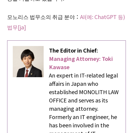
모노리스 법무소의 취급 분야：
AI(예: ChatGPT 등)
법무[ja]
The Editor in Chief:
Managing Attorney: Toki
Kawase
An expert in IT-related legal
affairs in Japan who
established MONOLITH LAW
OFFICE and serves as its
managing attorney.
Formerly an IT engineer, he
has been involved in the