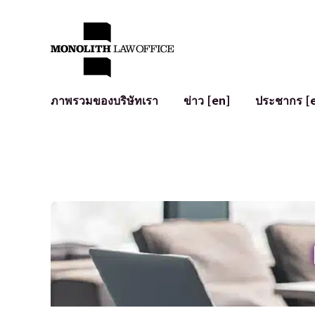
ภาพรวมของบริษัทเรา
ข่าว [en]
ประชากร [
คำทักทายจากทนายความผู้จัดการ
กฎหมายทั่วไปสำหรับบริษัท
IT
ผลกระทบทางสังคมและการมีส่วนร่วมของชุมชน [en]
การจัดทำและตรวจทานสัญญา
การพัฒนาร
พันธมิตรระดับโลก [en]
M&A
เงื่อนไขการ
การเข้าถึง
การเสนอขายหุ้น IPO ในญี่ปุ่น
สินทรัพย์คร
การป้องกันข้อมูลส่วนบุคคล
AI (ChatGPT
การตรวจสอบโฆษณา
อาชญากรรม