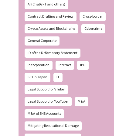
AI (ChatGPT and others)
Contract Drafting and Review
Cross-border
Crypto Assets and Blockchains
Cybercrime
General Corporate
ID of the Defamatory Statement
Incorporation
Internet
IPO
IPO in Japan
IT
Legal Support for VTuber
Legal Support for YouTuber
M&A
M&A of SNS Accounts
Mitigating Reputational Damage