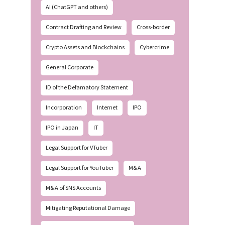
AI (ChatGPT and others)
Contract Drafting and Review
Cross-border
Crypto Assets and Blockchains
Cybercrime
General Corporate
ID of the Defamatory Statement
Incorporation
Internet
IPO
IPO in Japan
IT
Legal Support for VTuber
Legal Support for YouTuber
M&A
M&A of SNS Accounts
Mitigating Reputational Damage