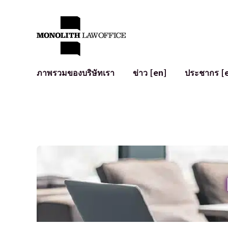
ภาพรวมของบริษัทเรา
ข่าว [en]
ประชากร [
คำทักทายจากทนายความผู้จัดการ
กฎหมายทั่วไปสำหรับบริษัท
IT
ผลกระทบทางสังคมและการมีส่วนร่วมของชุมชน [en]
การจัดทำและตรวจทานสัญญา
การพัฒนาร
พันธมิตรระดับโลก [en]
M&A
เงื่อนไขการ
การเข้าถึง
การเสนอขายหุ้น IPO ในญี่ปุ่น
สินทรัพย์คร
การป้องกันข้อมูลส่วนบุคคล
AI (ChatGPT
การตรวจสอบโฆษณา
อาชญากรรม