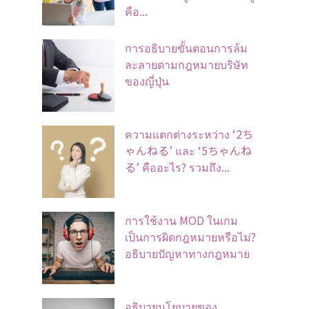
คือ...
การอธิบายขั้นตอนการล้ม
ละลายตามกฎหมายบริษัท
ของญี่ปุ่น
ความแตกต่างระหว่าง ‘2ち
ゃんねる’ และ ‘5ちゃんね
る’ คืออะไร? รวมถึง...
การใช้งาน MOD ในเกม
เป็นการผิดกฎหมายหรือไม่?
อธิบายปัญหาทางกฎหมาย
อธิบายนโยบายของ