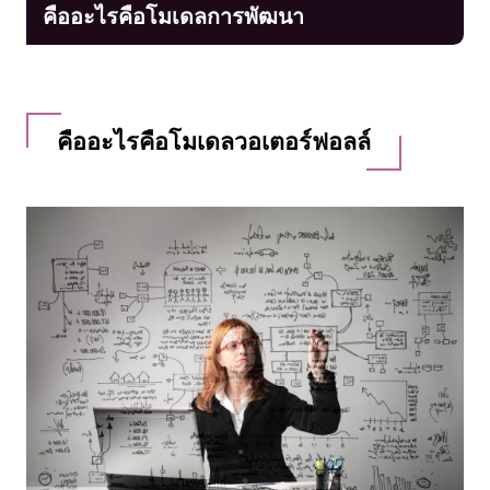
คืออะไรคือโมเดลการพัฒนา
คืออะไรคือโมเดลวอเตอร์ฟอลล์