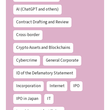
AI (ChatGPT and others)
Contract Drafting and Review
Cross-border
Crypto Assets and Blockchains
Cybercrime
General Corporate
ID of the Defamatory Statement
Incorporation
Internet
IPO
IPO in Japan
IT