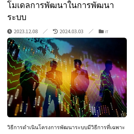
โมเดลการพัฒนาในการพัฒนา
ระบบ
2023.12.08
2024.03.03
IT
วิธีการดำเนินโครงการพัฒนาระบบมีวิธีการที่เฉพาะ