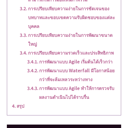
การเปรียบเทียบความง่ายในการชัดเจนของ
บทบาทและขอบเขตความรับผิดชอบของแต่ละ
บุคคล
การเปรียบเทียบความง่ายในการพัฒนาขนาด
ใหญ่
การเปรียบเทียบความรวดเร็วและประสิทธิภาพ
การพัฒนาแบบ Agile เริ่มต้นได้เร็วกว่า
การพัฒนาแบบ Waterfall มีโอกาสน้อย
กว่าที่จะล้มเหลวระหว่างทาง
การพัฒนาแบบ Agile ทำให้การตรวจรับ
ผลงานดำเนินไปได้ราบรื่น
สรุป