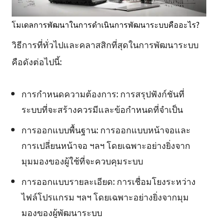
โมเดลการพัฒนาในการดำเนินการพัฒนาระบบคืออะไร?
วิธีการที่ทั่วไปและคลาสสิกที่สุดในการพัฒนาระบบ
คือดังต่อไปนี้:
การกำหนดความต้องการ: การสรุปฟังก์ชันที่
ระบบที่จะสร้างควรมีและข้อกำหนดที่จำเป็น
การออกแบบพื้นฐาน: การออกแบบหน้าจอและ
การเปลี่ยนหน้าจอ ฯลฯ โดยเฉพาะอย่างยิ่งจาก
มุมมองของผู้ใช้ที่จะควบคุมระบบ
การออกแบบรายละเอียด: การเชื่อมโยงระหว่าง
ไฟล์โปรแกรม ฯลฯ โดยเฉพาะอย่างยิ่งจากมุม
มองของผู้พัฒนาระบบ