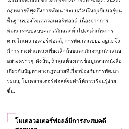
วอเตอร์ฟอลล์มีข้อได้เปรียบในการเก็บข้อมูล. หนังสือ
กฎหมายที่พูดถึงการพัฒนาระบบส่วนใหญ่เขียนอยู่บน
พื้นฐานของโมเดลวอเตอร์ฟอลล์. เนื่องจากการ
พัฒนาระบบแบบคลาสสิกและทั่วไปจะดำเนินการ
ตามโมเดลวอเตอร์ฟอลล์, การพัฒนาแบบอ agile จึง
มีการวางตำแหน่งเพียงเล็กน้อยและมักจะถูกนำเสนอ
อย่างคร่าวๆ. ดังนั้น, ถ้าคุณต้องการข้อมูลจากหนังสือ
เกี่ยวกับปัญหาทางกฎหมายที่เกี่ยวข้องกับการพัฒนา
ระบบ, โมเดลวอเตอร์ฟอลล์จะทำให้การเรียนรู้ง่าย
ขึ้น.
โมเดลวอเตอร์ฟอลล์มีการสะสมคดี
ศาลมาก