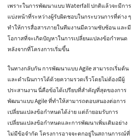
เพราะในการพัฒนาแบบ Waterfall ปกติแล้วจะมีการ
แบ่งหน้าที่ระหว่างผู้รับผิดชอบในกระบวนการที่ต่าง ๆ
ทำให้การสื่อสารภายในทีมงานมีความซับซ้อน และมี
โอกาสที่จะเกิดปัญหาในการเปลี่ยนแปลงข้อกำหนด
หลังจากที่โครงการเริ่มขึ้น
ในทางกลับกัน การพัฒนาแบบ Agile สามารถเริ่มต้น
และดำเนินการได้ด้วยความรวดเร็วโดยไม่ต้องมีผู้
ประสานงาน นี่คือข้อได้เปรียบที่สำคัญที่สุดของการ
พัฒนาแบบ Agile ที่ทำให้สามารถตอบสนองต่อการ
เปลี่ยนแปลงข้อกำหนดได้ง่าย แต่ถ้ายอมรับการ
เปลี่ยนแปลงข้อกำหนดและการพัฒนาเพิ่มเติมอย่าง
ไม่มีข้อจำกัด โครงการอาจจะตกอยู่ในสถานการณ์ที่