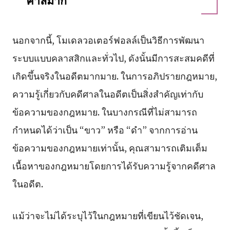
นอกจากนี้, โมเดลวอเตอร์ฟอลล์เป็นวิธีการพัฒนา
ระบบแบบคลาสสิกและทั่วไป, ดังนั้นมีการสะสมคดีที่
เกิดขึ้นจริงในอดีตมากมาย. ในการอภิปรายกฎหมาย,
ความรู้เกี่ยวกับคดีศาลในอดีตเป็นสิ่งสำคัญเท่ากับ
ข้อความของกฎหมาย. ในบางกรณีที่ไม่สามารถ
กำหนดได้ว่าเป็น “ขาว” หรือ “ดำ” จากการอ่าน
ข้อความของกฎหมายเท่านั้น, คุณสามารถเติมเต็ม
เนื้อหาของกฎหมายโดยการได้รับความรู้จากคดีศาล
ในอดีต.
แม้ว่าจะไม่ได้ระบุไว้ในกฎหมายที่เขียนไว้ชัดเจน,