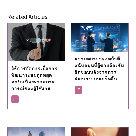
Related Articles
ความหมายของหน้าที่
สนับสนุนที่ผู้ขายต้องรับ
วิธีการจัดการเมื่อการ
ผิดชอบหลังจากการ
พัฒนาระบบถูกหยุด
พัฒนาระบบเสร็จสิ้น
ชะงักเนื่องจากสภาพ
การณ์ของผู้ใช้งาน
IT
IT