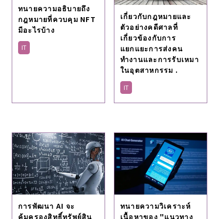
ทนายความอธิบายถึง
เกี่ยวกับกฎหมายและ
กฎหมายที่ควบคุม NFT
ตัวอย่างคดีศาลที่
มีอะไรบ้าง
เกี่ยวข้องกับการ
แยกแยะการส่งคน
IT
ทำงานและการรับเหมา
ในอุตสาหกรรม .
IT
การพัฒนา AI จะ
ทนายความวิเคราะห์
คุ้มครองสิทธิ์ทรัพย์สิน
เนื้อหาของ "แนวทาง