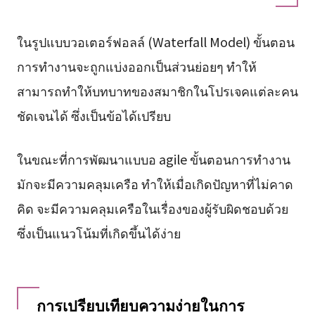
ในรูปแบบวอเตอร์ฟอลล์ (Waterfall Model) ขั้นตอน
การทำงานจะถูกแบ่งออกเป็นส่วนย่อยๆ ทำให้
สามารถทำให้บทบาทของสมาชิกในโปรเจคแต่ละคน
ชัดเจนได้ ซึ่งเป็นข้อได้เปรียบ
ในขณะที่การพัฒนาแบบอ agile ขั้นตอนการทำงาน
มักจะมีความคลุมเครือ ทำให้เมื่อเกิดปัญหาที่ไม่คาด
คิด จะมีความคลุมเครือในเรื่องของผู้รับผิดชอบด้วย
ซึ่งเป็นแนวโน้มที่เกิดขึ้นได้ง่าย
การเปรียบเทียบความง่ายในการ