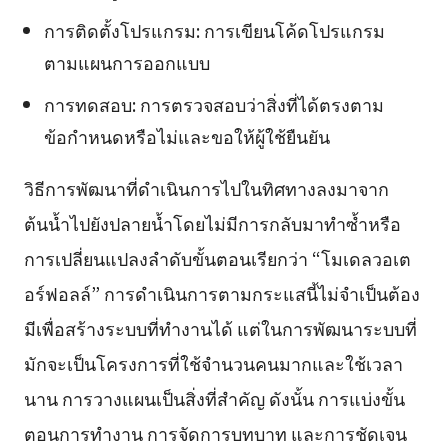
การติดตั้งโปรแกรม: การเขียนโค้ดโปรแกรม
ตามแผนการออกแบบ
การทดสอบ: การตรวจสอบว่าสิ่งที่ได้ตรงตาม
ข้อกำหนดหรือไม่และขอให้ผู้ใช้ยืนยัน
วิธีการพัฒนาที่ดำเนินการไปในทิศทางลงมาจาก
ต้นน้ำไปยังปลายน้ำโดยไม่มีการกลับมาทำซ้ำหรือ
การเปลี่ยนแปลงลำดับขั้นตอนเรียกว่า “โมเดลวอเต
อร์ฟอลล์” การดำเนินการตามกระแสนี้ไม่จำเป็นต้อง
มีเพื่อสร้างระบบที่ทำงานได้ แต่ในการพัฒนาระบบที่
มักจะเป็นโครงการที่ใช้จำนวนคนมากและใช้เวลา
นาน การวางแผนเป็นสิ่งที่สำคัญ ดังนั้น การแบ่งขั้น
ตอนการทำงาน การจัดการบทบาท และการชัดเจน