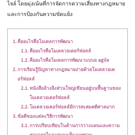
ไจล์ โดยมุ่งเน้นที่การจัดการความเสี่ยงทางกฎหมาย
และการป้องกันความขัดแย้ง
คืออะไรคือโมเดลการพัฒนา
คืออะไรคือโมเดลวอเตอร์ฟอลล์
คืออะไรคือโมเดลการพัฒนาแบบอ agile
การเรียนรู้ปัญหาทางกฎหมายง่ายด้วยโมเดลวอเต
อร์ฟอลล์
หนังสืออ้างอิงส่วนใหญ่เขียนอยู่บนพื้นฐานของ
โมเดลวอเตอร์ฟอลล์
โมเดลวอเตอร์ฟอลล์มีการสะสมคดีศาลมาก
ข้อดีของแต่ละวิธีการพัฒนา
การเปรียบเทียบในด้านการวางแผนและความ
สามารถในการมองเห็นภาพรวม