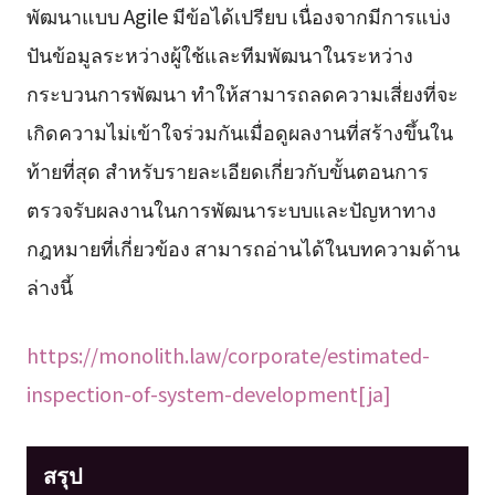
พัฒนาแบบ Agile มีข้อได้เปรียบ เนื่องจากมีการแบ่ง
ปันข้อมูลระหว่างผู้ใช้และทีมพัฒนาในระหว่าง
กระบวนการพัฒนา ทำให้สามารถลดความเสี่ยงที่จะ
เกิดความไม่เข้าใจร่วมกันเมื่อดูผลงานที่สร้างขึ้นใน
ท้ายที่สุด สำหรับรายละเอียดเกี่ยวกับขั้นตอนการ
ตรวจรับผลงานในการพัฒนาระบบและปัญหาทาง
กฎหมายที่เกี่ยวข้อง สามารถอ่านได้ในบทความด้าน
ล่างนี้
https://monolith.law/corporate/estimated-
inspection-of-system-development[ja]
สรุป