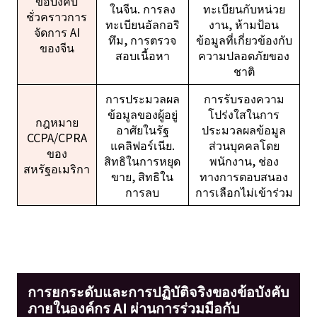
ข้อบังคับ
ในจีน. การลง
ทะเบียนกับหน่วย
ชั่วคราวการ
ทะเบียนอัลกอริ
งาน, ห้ามป้อน
จัดการ AI
ทึม, การตรวจ
ข้อมูลที่เกี่ยวข้องกับ
ของจีน
สอบเนื้อหา
ความปลอดภัยของ
ชาติ
การประมวลผล
การรับรองความ
ข้อมูลของผู้อยู่
โปร่งใสในการ
กฎหมาย
อาศัยในรัฐ
ประมวลผลข้อมูล
CCPA/CPRA
แคลิฟอร์เนีย.
ส่วนบุคคลโดย
ของ
สิทธิในการหยุด
พนักงาน, ช่อง
สหรัฐอเมริกา
ขาย, สิทธิใน
ทางการตอบสนอง
การลบ
การเลือกไม่เข้าร่วม
การยกระดับและการปฏิบัติจริงของข้อบังคับ
ภายในองค์กร AI ผ่านการร่วมมือกับ