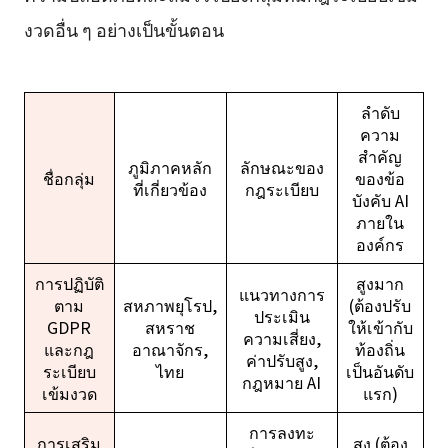
งวดอื่น ๆ อย่างเป็นขั้นตอน
ลำดับ
ความ
สำคัญ
ภูมิภาคหลัก
ลักษณะของ
ชื่อกลุ่ม
ของข้อ
ที่เกี่ยวข้อง
กฎระเบียบ
บังคับ AI
ภายใน
องค์กร
การปฏิบัติ
สูงมาก
แนวทางการ
ตาม
สหภาพยุโรป,
(ต้องปรับ
ประเมิน
GDPR
สหราช
ให้เข้ากับ
ความเสี่ยง,
และกฎ
อาณาจักร,
ท้องถิ่น
ค่าปรับสูง,
ระเบียบ
ไทย
เป็นอันดับ
กฎหมาย AI
เข้มงวด
แรก)
การลงทะ
การเสริม
สูง (ต้อง