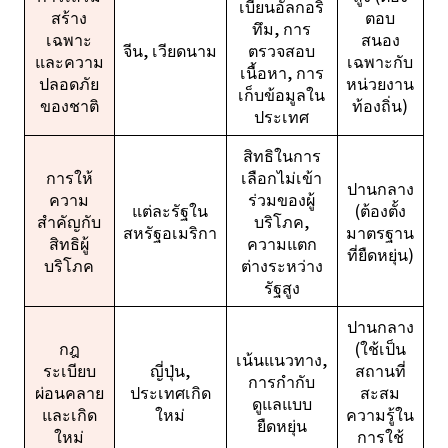
เบียนอัลกอริ
สร้าง
ตอบ
ทึม, การ
เฉพาะ
สนอง
จีน, เวียดนาม
ตรวจสอบ
และความ
เฉพาะกับ
เนื้อหา, การ
ปลอดภัย
หน่วยงาน
เก็บข้อมูลใน
ของชาติ
ท้องถิ่น)
ประเทศ
สิทธิในการ
การให้
เลือกไม่เข้า
ปานกลาง
ความ
ร่วมของผู้
แต่ละรัฐใน
(ต้องตั้ง
สำคัญกับ
บริโภค,
สหรัฐอเมริกา
มาตรฐาน
สิทธิผู้
ความแตก
ที่ยืดหยุ่น)
บริโภค
ต่างระหว่าง
รัฐสูง
ปานกลาง
กฎ
(ใช้เป็น
เน้นแนวทาง,
ระเบียบ
ญี่ปุ่น,
สถานที่
การกำกับ
ผ่อนคลาย
ประเทศเกิด
สะสม
ดูแลแบบ
และเกิด
ใหม่
ความรู้ใน
ยืดหยุ่น
ใหม่
การใช้