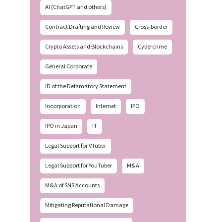
AI (ChatGPT and others)
Contract Drafting and Review
Cross-border
Crypto Assets and Blockchains
Cybercrime
General Corporate
ID of the Defamatory Statement
Incorporation
Internet
IPO
IPO in Japan
IT
Legal Support for VTuber
Legal Support for YouTuber
M&A
M&A of SNS Accounts
Mitigating Reputational Damage