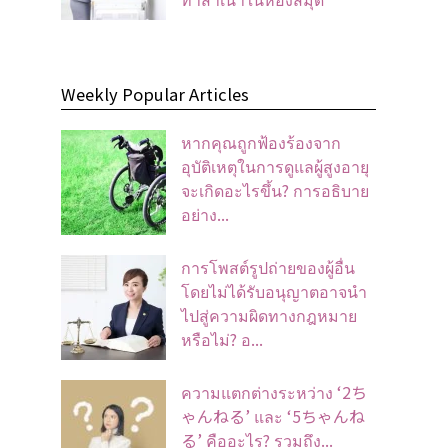
Weekly Popular Articles
หากคุณถูกฟ้องร้องจาก
อุบัติเหตุในการดูแลผู้สูงอายุ
จะเกิดอะไรขึ้น? การอธิบาย
อย่าง...
การโพสต์รูปถ่ายของผู้อื่น
โดยไม่ได้รับอนุญาตอาจนํา
ไปสู่ความผิดทางกฎหมาย
หรือไม่? อ...
ความแตกต่างระหว่าง ‘2ち
ゃんねる’ และ ‘5ちゃんね
る’ คืออะไร? รวมถึง...