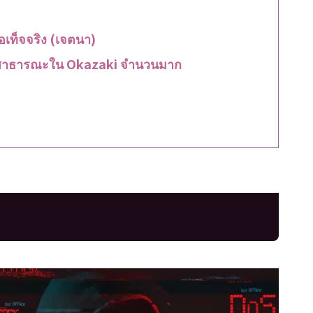
อเท็จจริง (เจตนา)
มุดสาธารณะใน Okazaki จำนวนมาก