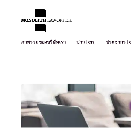
ภาพรวมของบริษัทเรา
ข่าว [en]
ประชากร [
คำทักทายจากทนายความผู้จัดการ
กฎหมายทั่วไปสำหรับบริษัท
IT
ผลกระทบทางสังคมและการมีส่วนร่วมของชุมชน [en]
การจัดทำและตรวจทานสัญญา
การพัฒนาร
พันธมิตรระดับโลก [en]
M&A
เงื่อนไขการ
การเข้าถึง
การเสนอขายหุ้น IPO ในญี่ปุ่น
สินทรัพย์คร
การป้องกันข้อมูลส่วนบุคคล
AI (ChatGPT
การตรวจสอบโฆษณา
อาชญากรรม