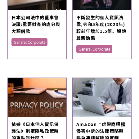
日本公司法中的董事會
不斷發生的個人資訊洩
決議:重要財產的處分與
露,令和5年度(2023年)
大額借款
較前年增加1.5倍。解說
最新動態
General Corporate
General Corporate
Amazon上虛假商標權
依據《日本個人資訊保
侵害申訴的法律策略與
護法》制定隱私政策時
帳戶凍結解除的實務
的重點是什麼？