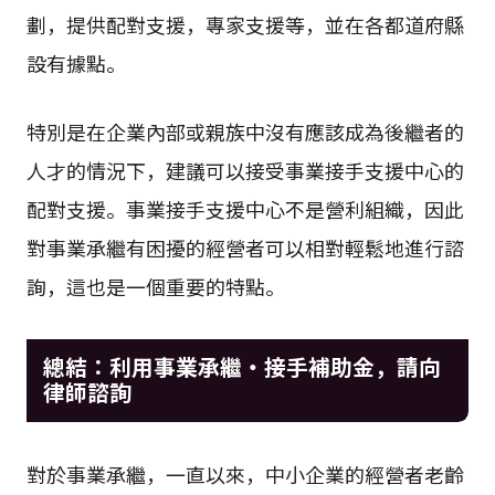
劃，提供配對支援，專家支援等，並在各都道府縣
設有據點。
特別是在企業內部或親族中沒有應該成為後繼者的
人才的情況下，建議可以接受事業接手支援中心的
配對支援。事業接手支援中心不是營利組織，因此
對事業承繼有困擾的經營者可以相對輕鬆地進行諮
詢，這也是一個重要的特點。
總結：利用事業承繼・接手補助金，請向
律師諮詢
對於事業承繼，一直以來，中小企業的經營者老齡