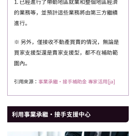
1. 已經進行了帶動地區就業和整個地區經濟
的業務等，並預計這些業務將由第三方繼續
進行。
※ 另外，僅接收不動產買賣的情況，無論是
買家支援型還是賣家支援型，都不在補助範
圍內。
引用來源：
事業承繼・接手補助金 專家活用[ja]
利用事業承繼・接手支援中心