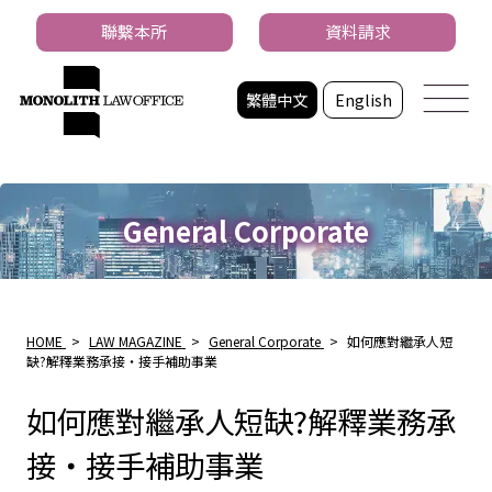
聯繫本所
資料請求
繁體中文
English
General Corporate
HOME
>
LAW MAGAZINE
>
General Corporate
>
如何應對繼承人短
缺?解釋業務承接・接手補助事業
如何應對繼承人短缺?解釋業務承
接・接手補助事業