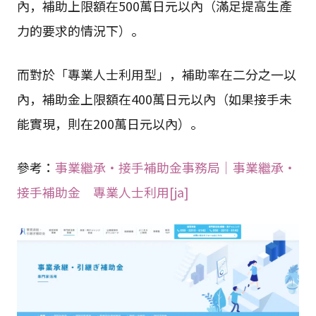
內，補助上限額在500萬日元以內（滿足提高生產
力的要求的情況下）。
而對於「專業人士利用型」，補助率在二分之一以
內，補助金上限額在400萬日元以內（如果接手未
能實現，則在200萬日元以內）。
參考：
事業繼承・接手補助金事務局｜事業繼承・
接手補助金 專業人士利用[ja]