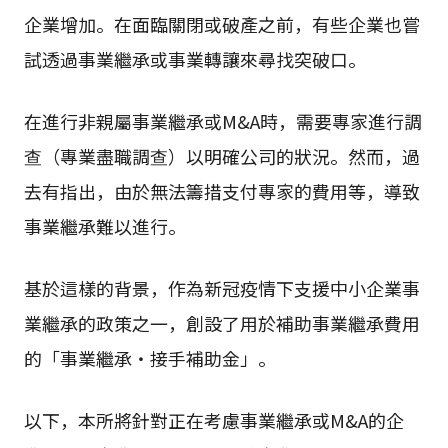
企業增加。在面臨關閉或破產之前，有些企業也嘗
試透過事業繼承或事業轉讓來尋找突破口。
在進行非親屬事業繼承或M&A時，需要專家進行調
查（專業盡職調查）以明確公司的狀況。然而，過
去有指出，由於無法籌措支付專家的費用等，導致
事業繼承難以進行。
基於這樣的背景，作為新冠疫情下支援中小企業事
業繼承的政策之一，創設了用於補助事業繼承費用
的「事業繼承・接手補助金」。
以下，本所將針對正在考慮事業繼承或M&A的企