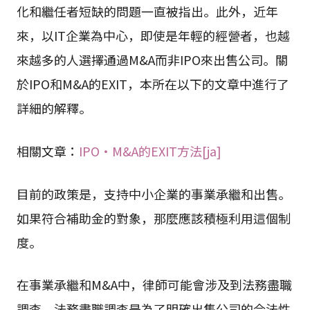
化和繼任者短缺的問題一直被指出。此外，近年
來，以IT企業為中心，即使是年輕的經營者，也越
來越多的人選擇通過M&A而非IPO來出售公司。關
於IPO和M&A的EXIT，本所在以下的文章中進行了
詳細的解釋。
相關文章：
IPO・M&A的EXIT方法[ja]
目前的政策是，支持中小企業的事業承繼和出售。
如果符合補助金的對象，那麼應該積極利用這個制
度。
在事業承繼和M&A中，律師可能會涉及到法務盡職
調查。法務盡職調查是為了明確出售公司的合法性