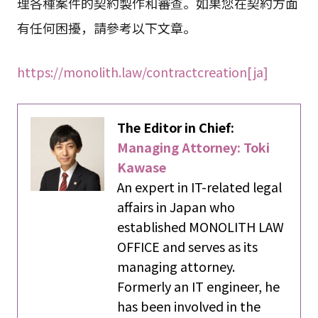
理各種案件的契約製作和審查。如果您在契約方面
有任何困擾，請參考以下文章。
https://monolith.law/contractcreation[ja]
The Editor in Chief:
Managing Attorney: Toki
Kawase
An expert in IT-related legal
affairs in Japan who
established MONOLITH LAW
OFFICE and serves as its
managing attorney.
Formerly an IT engineer, he
has been involved in the