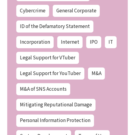
Cybercrime
General Corporate
ID of the Defamatory Statement
Incorporation
Internet
IPO
IT
Legal Support for VTuber
Legal Support for YouTuber
M&A
M&A of SNS Accounts
Mitigating Reputational Damage
Personal Information Protection