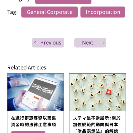
Tag:
General Corporate
Incorporation
Previous
Next
Related Articles
在進行群眾募資以籌集
ステマ是不當展示?關於
資金時的法律注意事項
加強規範的動向與日本
「贈品表示法」的解說