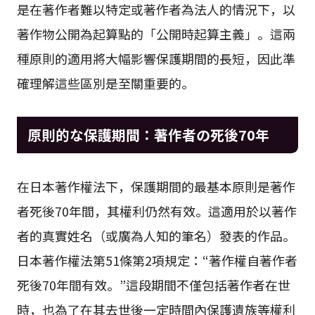
是在著作者難以特定或著作者為法人的情況下，以
著作物公開為起算點的「公開時起算主義」。這兩
種原則的適用將大幅影響保護期間的長短，因此準
確理解這些區別是至關重要的。
原則的な保護期間：著作者の死後70年
在日本著作權法下，保護期間的最基本原則是著作
者死後70年間，其權利仍然有效。這適用於以著作
者的真實姓名（或廣為人知的筆名）發表的作品。
日本著作權法第51條第2項規定：“著作權自著作者
死後70年間有效。”這段期間不僅包括著作者在世
時，也為了在其去世後一定時間內保護遺族等權利