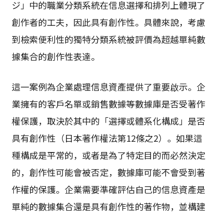
ジ」中的職業分類系統在信息選擇和排列上體現了
創作者的工夫，因此具有創作性。具體來說，考慮
到檢索便利性的獨特分類系統被評價為超越單純數
據集合的創作性表達。
這一案例為企業處理信息資產提供了重要啟示。企
業擁有的客戶名單或銷售數據等數據庫是否受著作
權保護，取決於其中的「選擇或體系化構成」是否
具有創作性（日本著作權法第12條之2）。如果這
種構成是平常的，或者是為了特定目的而必然決定
的，創作性可能會被否定，數據庫可能不會受到著
作權的保護。企業需要準確評估自己的信息資產是
單純的數據集合還是具有創作性的著作物，並構建