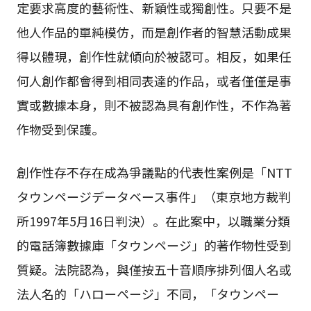
定要求高度的藝術性、新穎性或獨創性。只要不是
他人作品的單純模仿，而是創作者的智慧活動成果
得以體現，創作性就傾向於被認可。相反，如果任
何人創作都會得到相同表達的作品，或者僅僅是事
實或數據本身，則不被認為具有創作性，不作為著
作物受到保護。
創作性存不存在成為爭議點的代表性案例是「NTT
タウンページデータベース事件」（東京地方裁判
所1997年5月16日判決）。在此案中，以職業分類
的電話簿數據庫「タウンページ」的著作物性受到
質疑。法院認為，與僅按五十音順序排列個人名或
法人名的「ハローページ」不同，「タウンペー