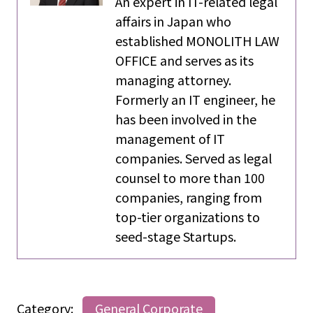
An expert in IT-related legal
affairs in Japan who
established MONOLITH LAW
OFFICE and serves as its
managing attorney.
Formerly an IT engineer, he
has been involved in the
management of IT
companies. Served as legal
counsel to more than 100
companies, ranging from
top-tier organizations to
seed-stage Startups.
Category:
General Corporate