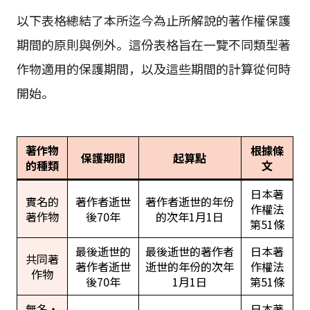
以下表格總結了本所迄今為止所解說的著作權保護
期間的原則與例外。這份表格旨在一覽不同類型著
作物適用的保護期間，以及這些期間的計算從何時
開始。
著作物
根據條
保護期間
起算點
的種類
文
日本著
實名的
著作者逝世
著作者逝世的年份
作權法
著作物
後70年
的次年1月1日
第51條
最後逝世的
最後逝世的著作者
日本著
共同著
著作者逝世
逝世的年份的次年
作權法
作物
後70年
1月1日
第51條
無名・
日本著