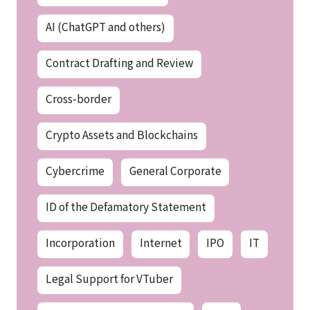
AI (ChatGPT and others)
Contract Drafting and Review
Cross-border
Crypto Assets and Blockchains
Cybercrime
General Corporate
ID of the Defamatory Statement
Incorporation
Internet
IPO
IT
Legal Support for VTuber