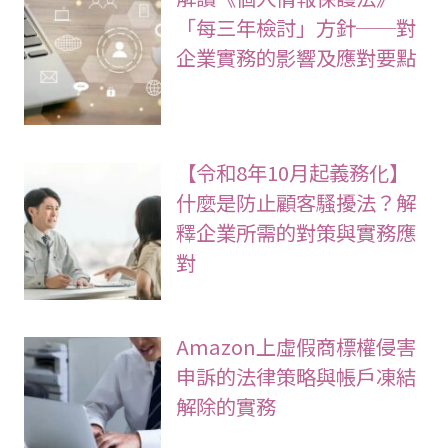
「每三年檢討」方針──對
企業實務的影響及應對要點
【令和8年10月起義務化】
什麼是防止顧客騷擾法？解
釋企業所需的對策與實務應
對
Amazon上虛假商標權侵害
申訴的法律策略與帳戶凍結
解除的實務