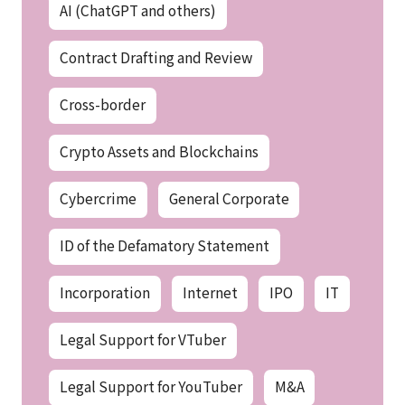
AI (ChatGPT and others)
Contract Drafting and Review
Cross-border
Crypto Assets and Blockchains
Cybercrime
General Corporate
ID of the Defamatory Statement
Incorporation
Internet
IPO
IT
Legal Support for VTuber
Legal Support for YouTuber
M&A