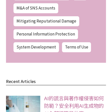
M&A of SNS Accounts
Mitigating Reputational Damage
Personal Information Protection
System Development
Terms of Use
Recent Articles
AI的謊言與著作權侵害如何
防範？安全利用AI生成物的