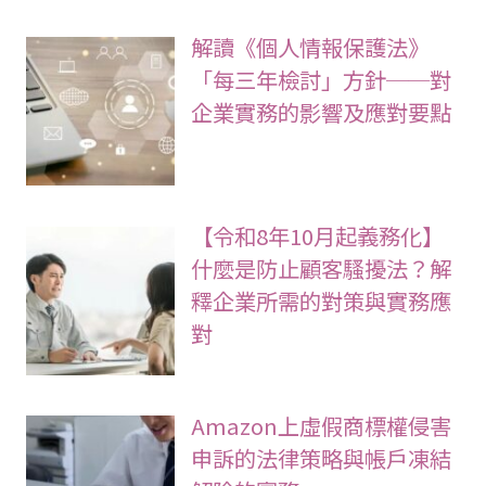
解讀《個人情報保護法》
「每三年檢討」方針──對
企業實務的影響及應對要點
【令和8年10月起義務化】
什麼是防止顧客騷擾法？解
釋企業所需的對策與實務應
對
Amazon上虛假商標權侵害
申訴的法律策略與帳戶凍結