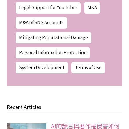
Legal Support for YouTuber
M&A
M&A of SNS Accounts
Mitigating Reputational Damage
Personal Information Protection
System Development
Terms of Use
Recent Articles
AI的謊言與著作權侵害如何