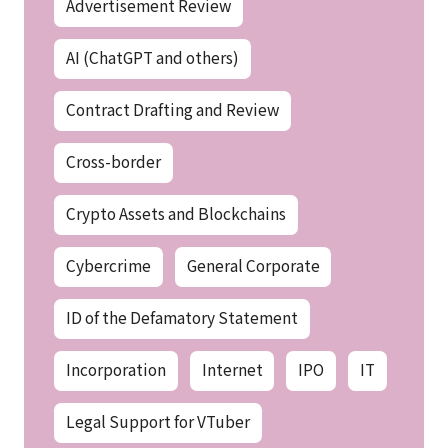
Advertisement Review
AI (ChatGPT and others)
Contract Drafting and Review
Cross-border
Crypto Assets and Blockchains
Cybercrime
General Corporate
ID of the Defamatory Statement
Incorporation
Internet
IPO
IT
Legal Support for VTuber