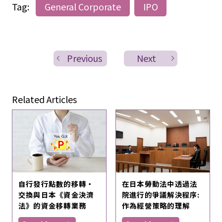
Tag:
General Corporate
IPO
Previous
Next
Related Articles
自行發行點數的移轉・
在日本勞動法中透過法
交換與日本《資金決濟
院進行的爭議解決程序:
法》的資金移轉業務
作為經營策略的理解