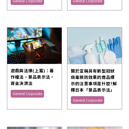
General Corporate
General Corporate
遊戲與法律(上篇)：著
關於宣稱具有新型冠狀
作權法・景品表示法・
病毒預防效果的商品標
資金決濟法
示的注意事項是什麼?解
釋日本「景品表示法」
General Corporate
General Corporate