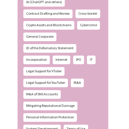
AI (ChatGPT and others)
Contract Drafting and Review
Cross-border
Crypto Assets and Blockchains
Cybercrime
General Corporate
ID of the Defamatory Statement
Incorporation
Internet
IPO
IT
Legal Support for VTuber
Legal Support for YouTuber
M&A
M&A of SNS Accounts
Mitigating Reputational Damage
Personal Information Protection
System Development
Terms of Use