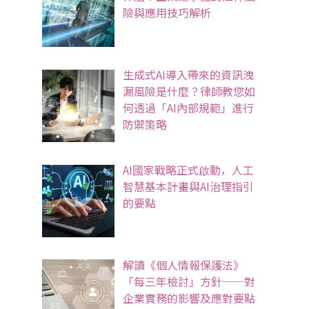
險與應用技巧解析
生成式AI導入帶來的資訊洩
漏風險是什麼？律師教您如
何透過「AI內部規範」進行
防禦策略
AI國家戰略正式啟動，人工
智慧基本計畫與AI治理指引
的要點
解讀《個人情報保護法》
「每三年檢討」方針──對
企業實務的影響及應對要點