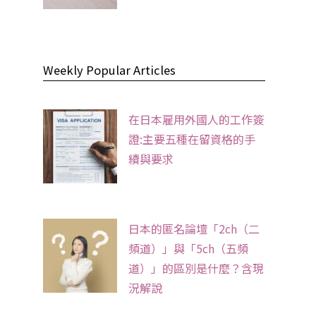
Weekly Popular Articles
在日本雇用外國人的工作簽
證:主要五種在留資格的手
續與要求
日本的匿名論壇「2ch（二
頻道）」與「5ch（五頻
道）」的區別是什麼？含現
況解說