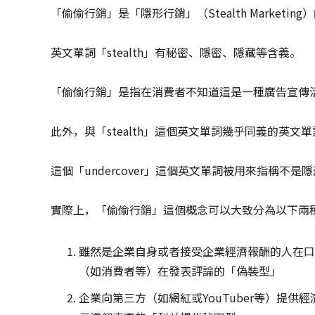
「偷偷行銷」是「隱形行銷」（Stealth Marke
英文單詞「stealth」有秘密、隱密、隱藏等含義。
「偷偷行銷」是指在消費者不知道這是一種廣告宣傳
此外，與「stealth」這個英文單詞幾乎同義的英文單詞還
這個「undercover」這個英文單詞被用來指稱不是隱形行
實際上，「偷偷行銷」這個概念可以大致分為以下兩
雖然是企業自身或者接受企業經濟報酬的人在口
（如消費者等）在發表評論的「偽裝型」
企業向第三方（如網紅或YouTuber等）提