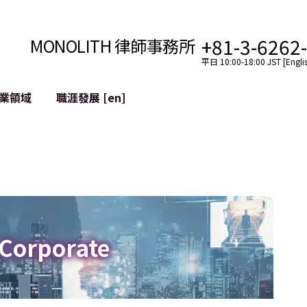
+81-3-6262
MONOLITH 律師事務所
平日 10:00-18:00 JST [Englis
業領域
職涯發展 [en]
網際網路
跨境
YouTuber法律支援
VTuber法律支援
區塊鏈
社交網絡服務帳戶的併
tGPT等)
緩解聲譽損害
 Corporate