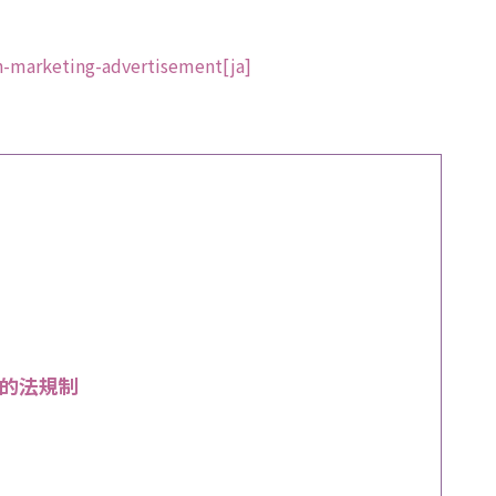
h-marketing-advertisement[ja]
的法規制