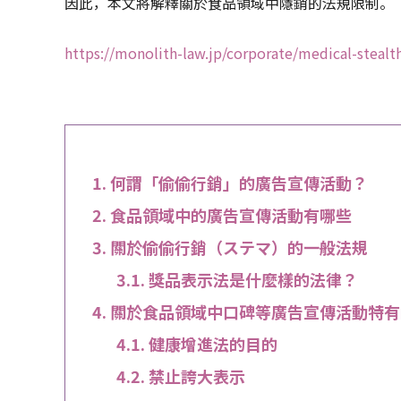
因此，本文將解釋關於食品領域中隱銷的法規限制。
https://monolith-law.jp/corporate/medical-stealt
何謂「偷偷行銷」的廣告宣傳活動？
食品領域中的廣告宣傳活動有哪些
關於偷偷行銷（ステマ）的一般法規
獎品表示法是什麼樣的法律？
關於食品領域中口碑等廣告宣傳活動特有
健康增進法的目的
禁止誇大表示