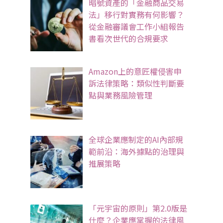
暗號資產的「金融商品交易
法」移行對實務有何影響？
從金融審議會工作小組報告
書看次世代的合規要求
Amazon上的意匠權侵害申
訴法律策略：類似性判斷要
點與業務風險管理
全球企業應制定的AI內部規
範前沿：海外據點的治理與
推展策略
「元宇宙的原則」第2.0版是
什麼？企業應掌握的法律風