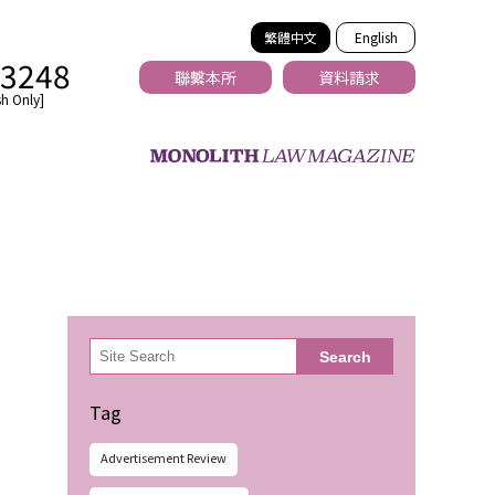
繁體中文
English
-3248
聯繫本所
資料請求
h Only]
法務
検
Search
索
Tag
Advertisement Review