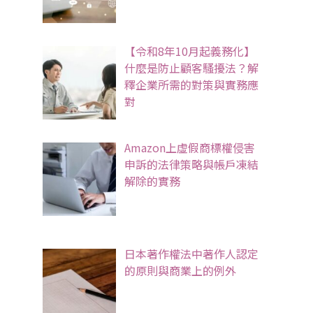
【令和8年10月起義務化】
什麼是防止顧客騷擾法？解
釋企業所需的對策與實務應
對
Amazon上虛假商標權侵害
申訴的法律策略與帳戶凍結
解除的實務
日本著作權法中著作人認定
的原則與商業上的例外