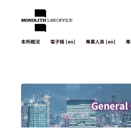
本所概況
電子報 [en]
專業人員 [en]
專
來自執行合夥人的問候
企業法務
IT
社會影響與社群參與 [en]
合約起草與審查
系統開發
全球合作夥伴聯盟 [en]
併購 (M&A)
使用條款
本所位置
日本的IPO
加密資產與
個人資料保護
AI（例如Cha
廣告審查
網絡犯罪
General