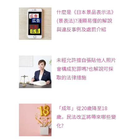
什麼是《日本景品表示法》
(景表法)?淺顯易懂的解說
與違反事例及處罰介紹
未經允許擅自張貼他人照片
會構成犯罪嗎?也解說可採
取的法律措施
「成年」從20歲降至18
歲。民法改正將帶來哪些變
化?