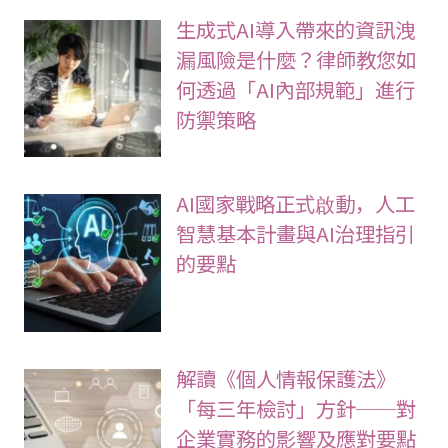
生成式AI導入帶來的資訊洩
漏風險是什麼？律師教您如
何透過「AI內部規範」進行
防禦策略
AI國家戰略正式啟動，人工
智慧基本計畫與AI治理指引
的要點
解讀《個人情報保護法》
「每三年檢討」方針──對
企業實務的影響及應對要點