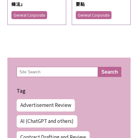
機法」
要點
General Corporate
General Corporate
検
Search
索
Tag
Advertisement Review
AI (ChatGPT and others)
Contract Drafting and Review