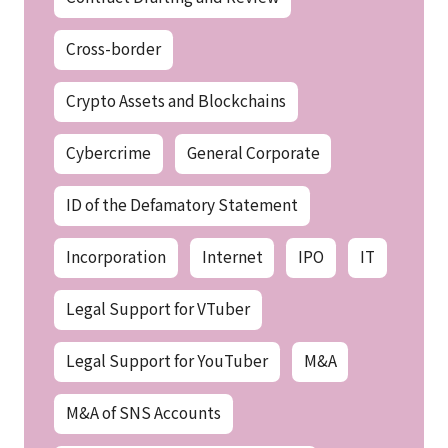
Cross-border
Crypto Assets and Blockchains
Cybercrime
General Corporate
ID of the Defamatory Statement
Incorporation
Internet
IPO
IT
Legal Support for VTuber
Legal Support for YouTuber
M&A
M&A of SNS Accounts