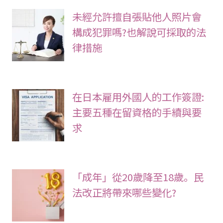
未經允許擅自張貼他人照片會
構成犯罪嗎?也解說可採取的法
律措施
在日本雇用外國人的工作簽證:
主要五種在留資格的手續與要
求
「成年」從20歲降至18歲。民
法改正將帶來哪些變化?