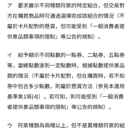
ア 要求展示不同種類符票的特定組合，但交易對
方在購買商品時可通過選擇完成該組合的情況（不
屬於卡片配對的懸賞，但可能受到「一般消費者提
供景品類事項的限制」等公告的規制）。
イ 給予顯示不同點數的一點券、二點券、五點券
等，當總點數達到一定點數時，根據點數提供景品
類的情況（不屬於卡片配對，但在購買時，若不知
券中包含多少點數，則屬於懸賞方法（參見本運用
基準第1項(4)）。若可知，則可能受到「一般消費
者提供景品類事項的限制」等公告的規制）。
ウ 符票種類為兩種以上，但不是異種類符票的組