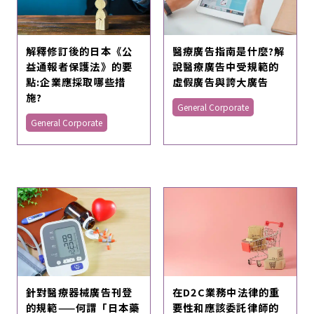
解釋修訂後的日本《公
醫療廣告指南是什麼?解
益通報者保護法》的要
說醫療廣告中受規範的
點:企業應採取哪些措
虛假廣告與誇大廣告
施?
General Corporate
General Corporate
針對醫療器械廣告刊登
在D2C業務中法律的重
的規範——何謂「日本藥
要性和應該委託律師的