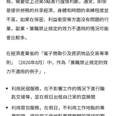
務，需要從上述第5點進行謹慎判斷。通常，即使
是提供勞務的共享經濟，身體和時間的束縛程度並
不高，如果在保密、利益衝突等方面沒有問題的行
業，副業・兼職禁止規定的效力不適用的情況可能
會比較多。
在經濟產業省的「電子商取引及資訊物品交易等準
則」（2020年8月）中，作為「兼職禁止規定的效
力不適用的例子」，
利用民宿服務，在不影響工作的情況下進行鑰
匙交接等，並在假日出租自己家的空房間
利用眾包服務，在假日，不利用工作地點的專
業知識，提供與工作地點業種無關的領域的翻