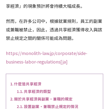
享經濟」的現象預計將會持續大幅成長。
然而，在許多公司中，根據就業規則，員工的副業
或兼職被禁止，因此，透過共享經濟獲得收入與該
禁止規定之間的關係可能成為問題。
https://monolith-law.jp/corporate/side-
business-labor-regulations[ja]
什麼是共享經濟
共享經濟的類型
關於共享經濟與副業・兼職的規定
設置副業・兼職禁止規定的情況