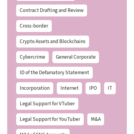
Contract Drafting and Review
Cross-border
Crypto Assets and Blockchains
Cybercrime
General Corporate
ID of the Defamatory Statement
Incorporation
Internet
IPO
IT
Legal Support for VTuber
Legal Support for YouTuber
M&A