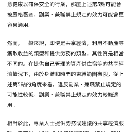
意健康以確保安全的行業，那麼上述第5點可能會
被嚴格審查，副業・兼職禁止規定的效力可能會更
容易適用。
然而，一般來說，即使是共享經濟，利用不動產等
獲取收益的類型和提供勞務的類型，其性質是相當
不同的。在提供自己管理的資產供住宿等的共享經
濟情況下，由於身體和時間的束縛範圍有限，從上
述第5點的角度來看，違反副業・兼職禁止規定的
可能性較低，副業・兼職禁止規定的效力較難適
用。
相對於此，專業人士提供勞務或建議的共享經濟服