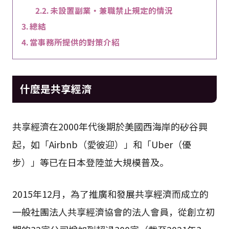
未設置副業・兼職禁止規定的情況
總結
當事務所提供的對策介紹
什麼是共享經濟
共享經濟在2000年代後期於美國西海岸的矽谷興
起，如「Airbnb（愛彼迎）」和「Uber（優
步）」等已在日本登陸並大規模普及。
2015年12月，為了推廣和發展共享經濟而成立的
一般社團法人共享經濟協會的法人會員，從創立初