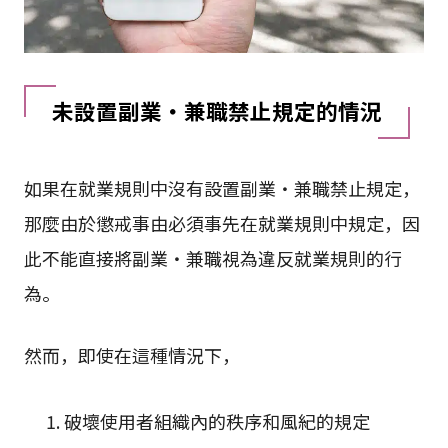
未設置副業・兼職禁止規定的情況
如果在就業規則中沒有設置副業・兼職禁止規定，
那麼由於懲戒事由必須事先在就業規則中規定，因
此不能直接將副業・兼職視為違反就業規則的行
為。
然而，即使在這種情況下，
破壞使用者組織內的秩序和風紀的規定