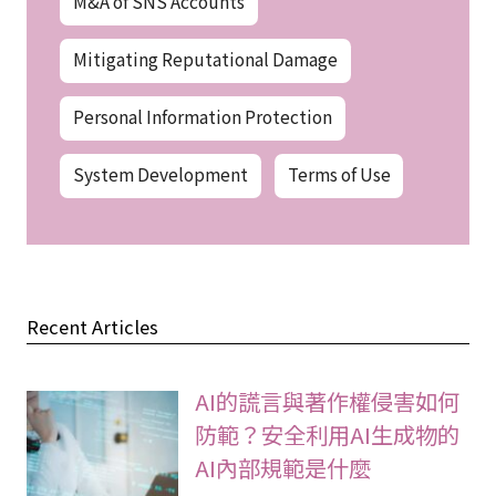
M&A of SNS Accounts
Mitigating Reputational Damage
Personal Information Protection
System Development
Terms of Use
Recent Articles
AI的謊言與著作權侵害如何
防範？安全利用AI生成物的
AI內部規範是什麼