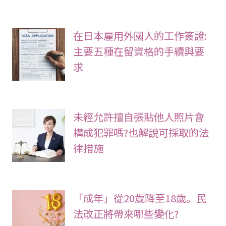
在日本雇用外國人的工作簽證:
主要五種在留資格的手續與要
求
未經允許擅自張貼他人照片會
構成犯罪嗎?也解說可採取的法
律措施
「成年」從20歲降至18歲。民
法改正將帶來哪些變化?