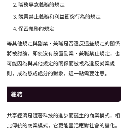
職務專念義務的規定
競業禁止義務和利益衝突行為的規定
保密義務的規定
等其他規定與副業・兼職是否違反這些規定的關係
將被討論，即使沒有設置副業・兼職禁止規定，也
可能因為與其他規定的關係而被視為違反就業規
則，成為懲戒處分的對象，這一點需要注意。
總結
共享經濟是隨著科技的進步而誕生的商業模式，相
比傳統的商業模式，它更能靈活應對社會的變化。