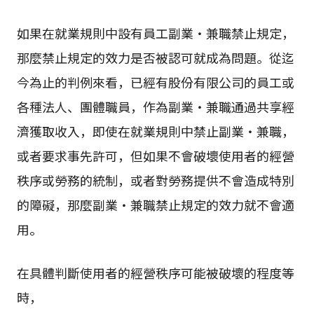
如果在就業規則中設有員工副業・兼職禁止規定，
那麼禁止規定的效力是否被認可就成為問題。從迄
今為止的判例來看，已經有股份有限公司的員工或
各種法人、團體職員，作為副業・兼職通過共享經
濟獲取收入，即使在就業規則中禁止副業・兼職，
或者要求事先許可，但如果不會破壞使用者的經營
秩序或勞務的統制，或者對勞務提供不會造成特別
的障礙，那麼副業・兼職禁止規定的效力就不會適
用。
在具體判斷使用者的經營秩序可能被破壞的程度等
時，