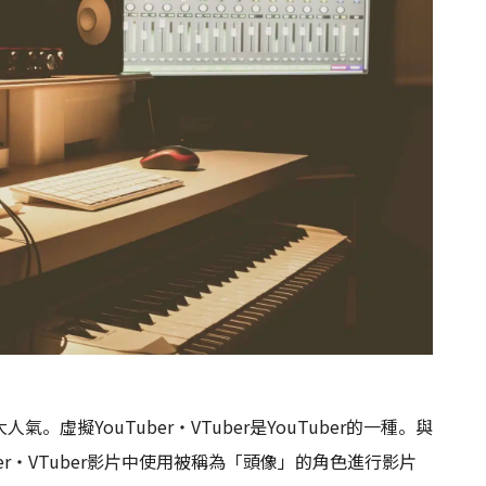
氣。虛擬YouTuber・VTuber是YouTuber的一種。與
ber・VTuber影片中使用被稱為「頭像」的角色進行影片