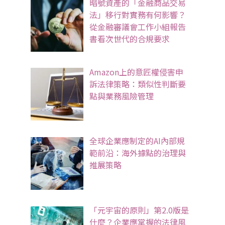
暗號資產的「金融商品交易
法」移行對實務有何影響？
從金融審議會工作小組報告
書看次世代的合規要求
Amazon上的意匠權侵害申
訴法律策略：類似性判斷要
點與業務風險管理
全球企業應制定的AI內部規
範前沿：海外據點的治理與
推展策略
「元宇宙的原則」第2.0版是
什麼？企業應掌握的法律風