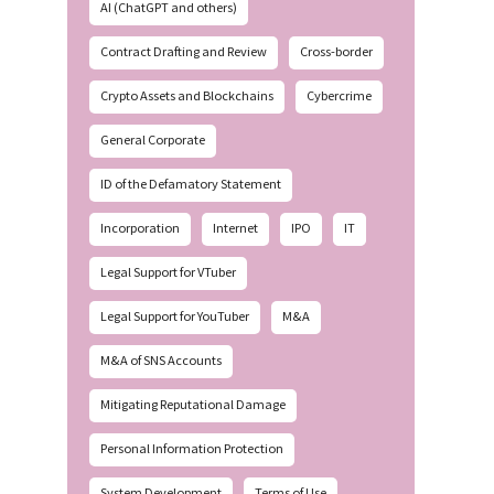
AI (ChatGPT and others)
Contract Drafting and Review
Cross-border
Crypto Assets and Blockchains
Cybercrime
General Corporate
ID of the Defamatory Statement
Incorporation
Internet
IPO
IT
Legal Support for VTuber
Legal Support for YouTuber
M&A
M&A of SNS Accounts
Mitigating Reputational Damage
Personal Information Protection
System Development
Terms of Use