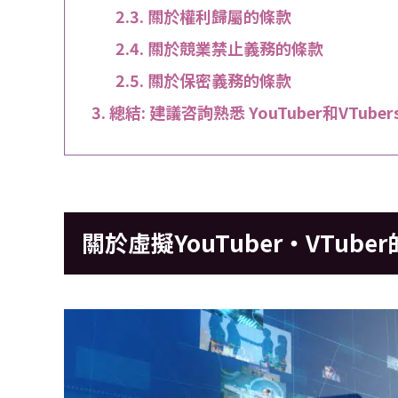
關於權利歸屬的條款
關於競業禁止義務的條款
關於保密義務的條款
總結: 建議咨詢熟悉 YouTuber和VTube
關於虛擬YouTuber・VTu