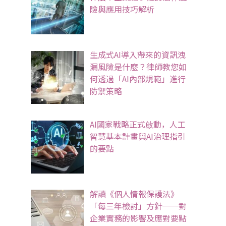
險與應用技巧解析
生成式AI導入帶來的資訊洩
漏風險是什麼？律師教您如
何透過「AI內部規範」進行
防禦策略
AI國家戰略正式啟動，人工
智慧基本計畫與AI治理指引
的要點
解讀《個人情報保護法》
「每三年檢討」方針──對
企業實務的影響及應對要點