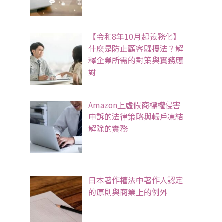
【令和8年10月起義務化】
什麼是防止顧客騷擾法？解
釋企業所需的對策與實務應
對
Amazon上虛假商標權侵害
申訴的法律策略與帳戶凍結
解除的實務
日本著作權法中著作人認定
的原則與商業上的例外