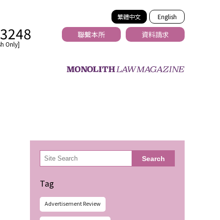
繁體中文
English
-3248
聯繫本所
資料請求
h Only]
法務
検
Search
索
Tag
Advertisement Review