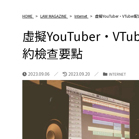
HOME
>
LAW MAGAZINE
>
Internet
>
虛擬YouTuber・VTu
虛擬YouTuber・V
約檢查要點
2023.09.06
2023.09.20
INTERNET