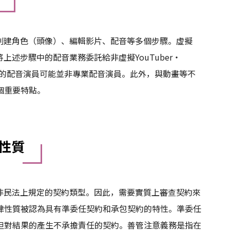
要進行創建角色（頭像）、編輯影片、配音等多個步驟。虛擬
指將上述步驟中的配音業務委託給非虛擬YouTuber・
Tuber的配音演員可能並非專業配音演員。此外，與動畫等不
個重要特點。
性質
契約並非民法上規定的契約類型。因此，需要實質上審查契約來
律性質被認為具有準委任契約和承包契約的特性。準委任
但對結果的產生不承擔責任的契約。善管注意義務是指在