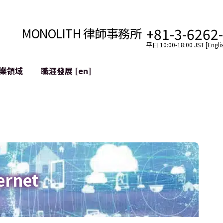
+81-3-6262
MONOLITH 律師事務所
平日 10:00-18:00 JST [Englis
業領域
職涯發展 [en]
網際網路
跨境
YouTuber法律支援
VTuber法律支援
區塊鏈
社交網絡服務帳戶的併
tGPT等)
緩解聲譽損害
ernet