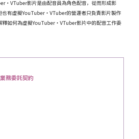
er・VTuber影片是由配音員為角色配音，從而形成影
但也有虛擬YouTuber・VTuber的營運者只負責影片製作
何為虛擬YouTuber・VTuber影片中的配音工作委
演員業務委託契約