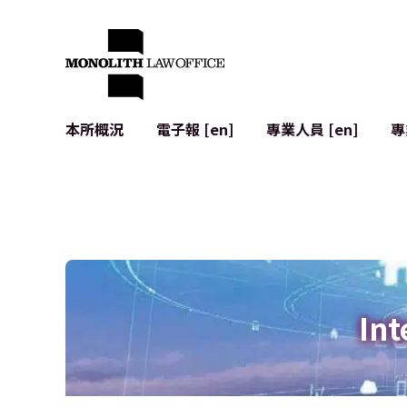
本所概況
電子報 [en]
專業人員 [en]
專
來自執行合夥人的問候
企業法務
IT
社會影響與社群參與 [en]
合約起草與審查
系統開發
全球合作夥伴聯盟 [en]
併購 (M&A)
使用條款
本所位置
日本的IPO
加密資產與
個人資料保護
AI（例如Cha
廣告審查
網絡犯罪
Int