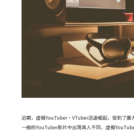
近期，虛擬YouTuber・VTuber迅速崛起，受到了廣大人
一般的YouTuber影片中出現真人不同，虛擬YouTu