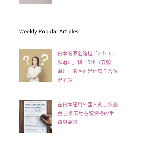
Weekly Popular Articles
日本的匿名論壇「2ch（二
頻道）」與「5ch（五頻
道）」的區別是什麼？含現
況解說
在日本雇用外國人的工作簽
證:主要五種在留資格的手
續與要求