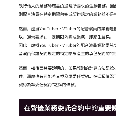
執行他人的業務時應盡的通常所要求的注意義務。因
則配音演員在特定期限內完成契約規定的業務並不是
然而，虛擬YouTuber・VTuber的配音演員的業務是
以，通常要求在一定期限內完成業務，即產生結果。
因此，虛擬YouTuber・VTuber的配音演員業
音演員保證契約規定的特定結果產生的承包契約的特
然而，如後面將要說明的，如果報酬的計算方法是按
件，那麼也有可能將其視為準委任契約。在這種情況
契約為準委任契約”之類的條款。
在聲優業務委託合約中的重要