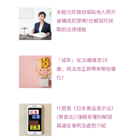
未經允許擅自張貼他人照片
會構成犯罪嗎?也解說可採
取的法律措施
「成年」從20歲降至18
歲。民法改正將帶來哪些變
化?
什麼是《日本景品表示法》
(景表法)?淺顯易懂的解說
與違反事例及處罰介紹