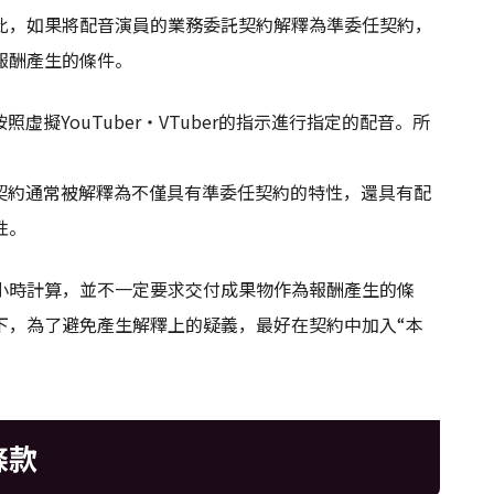
此，如果將配音演員的業務委託契約解釋為準委任契約，
報酬產生的條件。
按照虛擬YouTuber・VTuber的指示進行指定的配音。所
務委託契約通常被解釋為不僅具有準委任契約的特性，還具有配
性。
小時計算，並不一定要求交付成果物作為報酬產生的條
下，為了避免產生解釋上的疑義，最好在契約中加入“本
條款