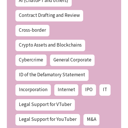
AI (ChatGPT and others)
Contract Drafting and Review
Cross-border
Crypto Assets and Blockchains
Cybercrime
General Corporate
ID of the Defamatory Statement
Incorporation
Internet
IPO
IT
Legal Support for VTuber
Legal Support for YouTuber
M&A