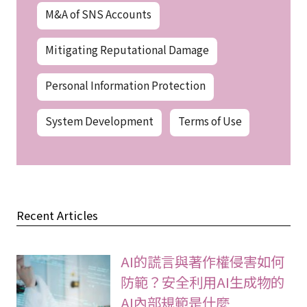
M&A of SNS Accounts
Mitigating Reputational Damage
Personal Information Protection
System Development
Terms of Use
Recent Articles
AI的謊言與著作權侵害如何
防範？安全利用AI生成物的
AI內部規範是什麼