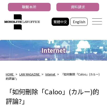
聯繫本所
資料請求
繁體中文
English
Internet
HOME
>
LAW MAGAZINE
>
Internet
>
「如何刪除「Caloo」(カルー)
的評論?」
「如何刪除「Caloo」(カルー)的
評論?」