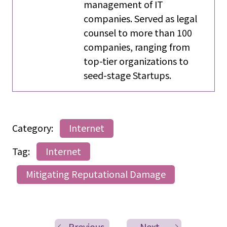
management of IT
companies. Served as legal
counsel to more than 100
companies, ranging from
top-tier organizations to
seed-stage Startups.
Category:
Internet
Tag:
Internet
Mitigating Reputational Damage
Previous
Next