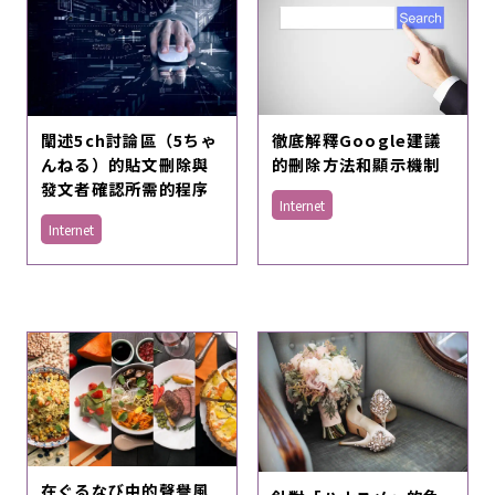
徹底解釋Google建議
闡述5ch討論區（5ちゃ
的刪除方法和顯示機制
んねる）的貼文刪除與
發文者確認所需的程序
Internet
Internet
在ぐるなび中的聲譽風