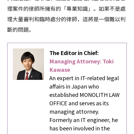
理案件的律師所擁有的「專業知識」。如果不是處
理大量審判和臨時處分的律師，這將是一個難以判
斷的問題。
The Editor in Chief:
Managing Attorney: Toki
Kawase
An expert in IT-related legal
affairs in Japan who
established MONOLITH LAW
OFFICE and serves as its
managing attorney.
Formerly an IT engineer, he
has been involved in the