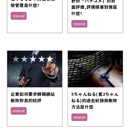
針對「ハナユメ」的負
險管理是什麼?
面評價,評價損害對策是
什麼?
Internet
Internet
5ちゃんねる(舊2ちゃん
企業如何要求轉職網站
ねる)的過去紀錄與刪除
刪除對其的貶評
方法是什麼
Internet
Internet