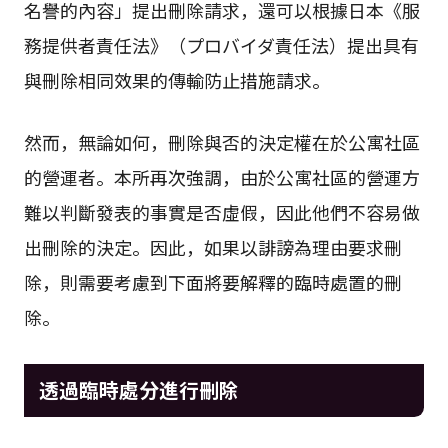
名譽的內容」提出刪除請求，還可以根據日本《服
務提供者責任法》（プロバイダ責任法）提出具有
與刪除相同效果的傳輸防止措施請求。
然而，無論如何，刪除與否的決定權在於公寓社區
的營運者。本所再次強調，由於公寓社區的營運方
難以判斷發表的事實是否虛假，因此他們不容易做
出刪除的決定。因此，如果以誹謗為理由要求刪
除，則需要考慮到下面將要解釋的臨時處置的刪
除。
透過臨時處分進行刪除