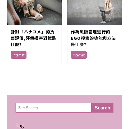
針對「ハナユメ」的負
作為風險管理進行的
面評價,評價損害對策是
EGO搜索的功能與方法
什麼?
是什麼?
Internet
Internet
検
Search
索
Tag