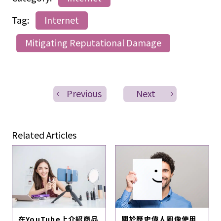
Tag:
Internet
Mitigating Reputational Damage
Previous
Next
Related Articles
在YouTube上介紹商品
關於歷史偉人圖像使用