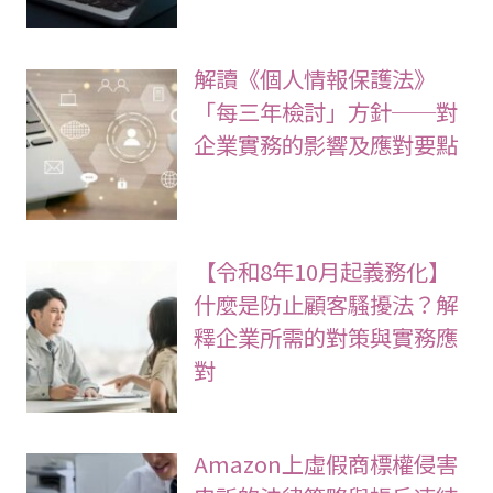
解讀《個人情報保護法》
「每三年檢討」方針──對
企業實務的影響及應對要點
【令和8年10月起義務化】
什麼是防止顧客騷擾法？解
釋企業所需的對策與實務應
對
Amazon上虛假商標權侵害