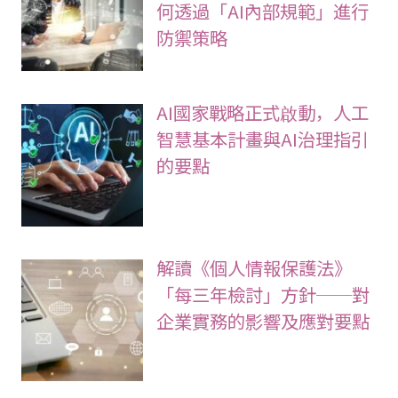
生成式AI導入帶來的資訊洩
漏風險是什麼？律師教您如
何透過「AI內部規範」進行
防禦策略
AI國家戰略正式啟動，人工
智慧基本計畫與AI治理指引
的要點
解讀《個人情報保護法》
「每三年檢討」方針──對
企業實務的影響及應對要點