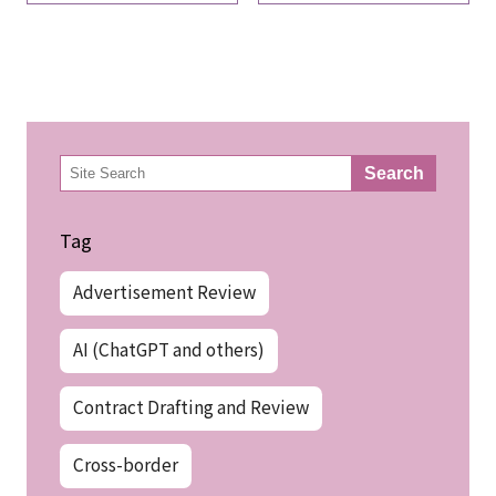
Internet
Internet
検
Search
索
Tag
Advertisement Review
AI (ChatGPT and others)
Contract Drafting and Review