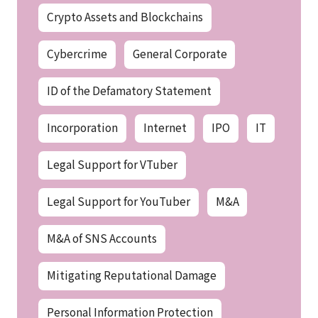
Cross-border
Crypto Assets and Blockchains
Cybercrime
General Corporate
ID of the Defamatory Statement
Incorporation
Internet
IPO
IT
Legal Support for VTuber
Legal Support for YouTuber
M&A
M&A of SNS Accounts
Mitigating Reputational Damage