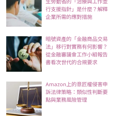
【令和8年4月起義務化】厚
生勞動省的「治療與工作並
行支援指針」是什麼？解釋
企業所需的應對措施
暗號資產的「金融商品交易
法」移行對實務有何影響？
從金融審議會工作小組報告
書看次世代的合規要求
Amazon上的意匠權侵害申
訴法律策略：類似性判斷要
點與業務風險管理