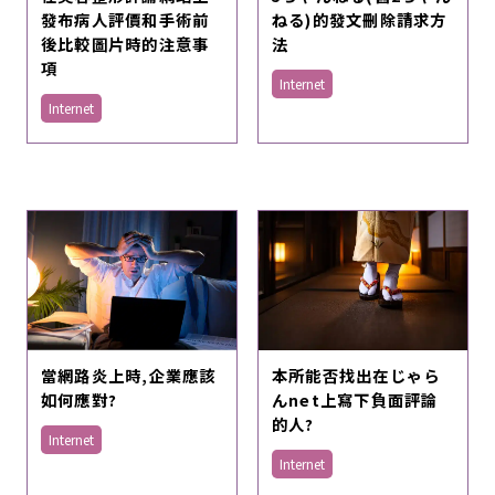
在美容整形評論網站上
5ちゃんねる(舊2ちゃん
發布病人評價和手術前
ねる)的發文刪除請求方
後比較圖片時的注意事
法
項
Internet
Internet
當網路炎上時,企業應該
本所能否找出在じゃら
如何應對?
んnet上寫下負面評論
的人?