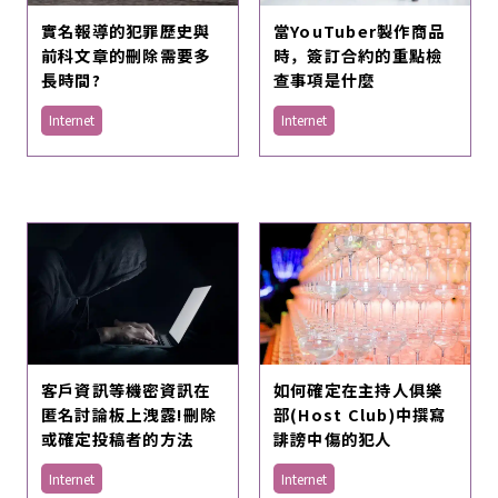
實名報導的犯罪歷史與
當YouTuber製作商品
前科文章的刪除需要多
時，簽訂合約的重點檢
長時間?
查事項是什麼
Internet
Internet
客戶資訊等機密資訊在
如何確定在主持人俱樂
匿名討論板上洩露!刪除
部(Host Club)中撰寫
或確定投稿者的方法
誹謗中傷的犯人
Internet
Internet