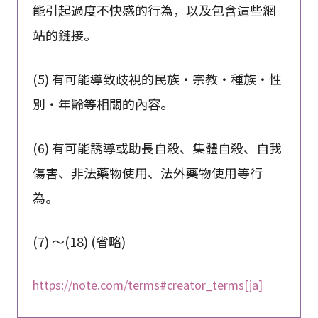
能引起過度不快感的行為，以及包含這些網
站的鏈接。
(5) 有可能導致歧視的民族・宗教・種族・性
別・年齡等相關的內容。
(6) 有可能誘導或助長自殺、集體自殺、自我
傷害、非法藥物使用、法外藥物使用等行
為。
(7) ～(18) (省略)
https://note.com/terms#creator_terms[ja]