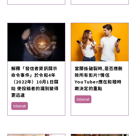
解釋「發信者資訊開示
當關係破裂時,是否應刪
命令事件」於令和4年
除所有影片?情侶
（2022年）10月1日開
YouTuber應在和睦時
始 使投稿者的識別變得
期決定的重點
更迅速
Internet
Internet