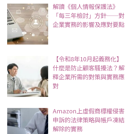
解讀《個人情報保護法》
「每三年檢討」方針──對
企業實務的影響及應對要點
【令和8年10月起義務化】
什麼是防止顧客騷擾法？解
釋企業所需的對策與實務應
對
Amazon上虛假商標權侵害
申訴的法律策略與帳戶凍結
解除的實務