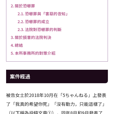
關於恐嚇罪
恐嚇罪與「害惡的告知」
恐嚇罪的成立
法院對恐嚇罪的判斷
關於損害的法院判決
總結
本所事務所的對策介紹
案件經過
被告女士於2018年10月在「5ちゃんねる」上發表
了「我真的希望你死」「沒有動力，只能這樣了」
（以下稱為投稿文章①），同年8月和9月發表了