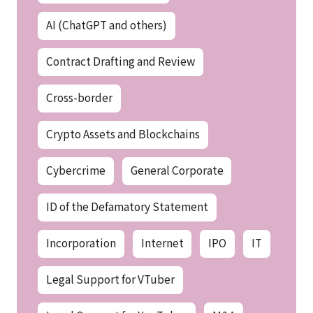
AI (ChatGPT and others)
Contract Drafting and Review
Cross-border
Crypto Assets and Blockchains
Cybercrime
General Corporate
ID of the Defamatory Statement
Incorporation
Internet
IPO
IT
Legal Support for VTuber