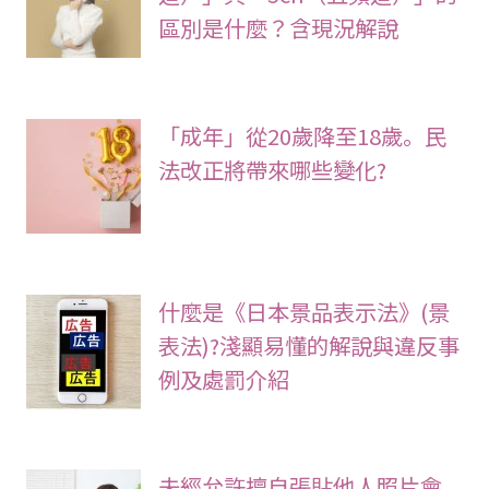
區別是什麼？含現況解說
「成年」從20歲降至18歲。民
法改正將帶來哪些變化?
什麼是《日本景品表示法》(景
表法)?淺顯易懂的解說與違反事
例及處罰介紹
未經允許擅自張貼他人照片會