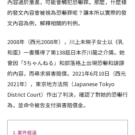
內容過於激進，可能會觸犯恐嚇罪。那麼，什麼樣
的發文內容會被視為恐嚇罪呢？讓本所以實際的發
文內容為例，解釋相關的判例。
2008年（西元2008年），川上未映子女士以《乳
和蛋》一書獲得了第138屆日本芥川龍之介獎。她
曾因「5ちゃんねる」和部落格上出現恐嚇和誹謗
的內容，而尋求損害賠償。2021年6月10日（西元
2021年），東京地方法院（Japanese Tokyo
District Court）作出了判決，確認了對她的恐嚇行
為，並命令被告支付損害賠償金。
案件經過