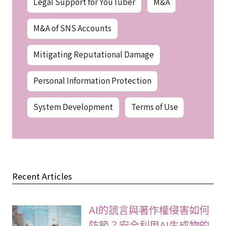
Legal Support for YouTuber
M&A
M&A of SNS Accounts
Mitigating Reputational Damage
Personal Information Protection
System Development
Terms of Use
Recent Articles
AI的謊言與著作權侵害如何
防範？安全利用AI生成物的