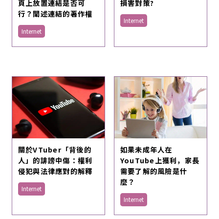
頁上放置連結是否可
損害對策?
行？闡述連結的著作權
Internet
Internet
關於VTuber「背後的
如果未成年人在
人」的誹謗中傷：權利
YouTube上獲利，家長
侵犯與法律應對的解釋
需要了解的風險是什
麼？
Internet
Internet