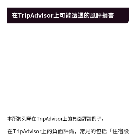
在TripAdvisor上可能遭遇的風評損害
本所將列舉在TripAdvisor上的負面評論例子。
在TripAdvisor上的負面評論，常見的包括「住宿設