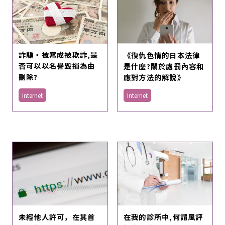
詐騙・被寫成被欺詐,是
《復仇色情的日本法律
否可以以名譽毀損為由
是什麼?關於處罰內容和
刪除?
應對方法的解說》
Internet
Internet
未經他人許可，在其首
在我的診所中,何謂風評