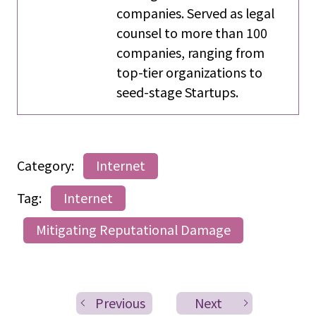
companies. Served as legal
counsel to more than 100
companies, ranging from
top-tier organizations to
seed-stage Startups.
Category:
Internet
Tag:
Internet
Mitigating Reputational Damage
Previous
Next