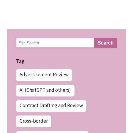
検
Search
索
Tag
Advertisement Review
AI (ChatGPT and others)
Contract Drafting and Review
Cross-border