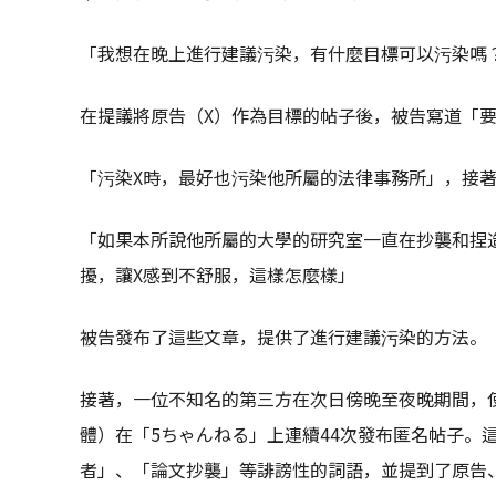
「我想在晚上進行建議污染，有什麼目標可以污染嗎
在提議將原告（X）作為目標的帖子後，被告寫道「
「污染X時，最好也污染他所屬的法律事務所」，接
「如果本所說他所屬的大學的研究室一直在抄襲和捏
擾，讓X感到不舒服，這樣怎麼樣」
被告發布了這些文章，提供了進行建議污染的方法。
接著，一位不知名的第三方在次日傍晚至夜晚期間，
體）在「5ちゃんねる」上連續44次發布匿名帖子。
者」、「論文抄襲」等誹謗性的詞語，並提到了原告