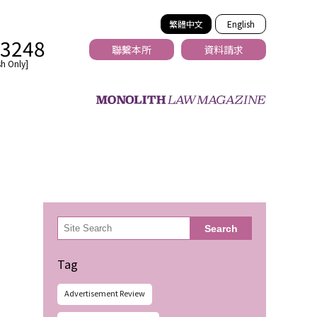
繁體中文
English
-3248
聯繫本所
資料請求
h Only]
法務
検
Search
索
Tag
Advertisement Review