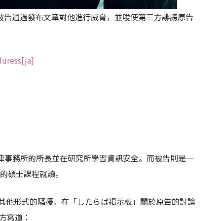
被告通過發布文章對他進行威脅，並唆使第三方誹謗原告
uress[ja]
任法律事務所的所長並在研究所學習資訊安全。而被告則是一
所的碩士課程就讀。
和其他形式的騷擾。在「したらば掲示板」關於原告的討論
三方寫道：