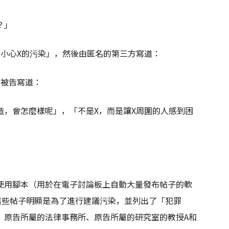
？」
要小心X的污染」，然後由匿名的第三方寫道：
著被告寫道：
造，會怎麼樣呢」，「不是X，而是讓X周圍的人感到困
使用腳本（用於在電子討論板上自動大量發布帖子的軟
這些帖子明顯是為了進行建議污染，並列出了「犯罪
、原告所屬的法律事務所、原告所屬的研究室的教授A和