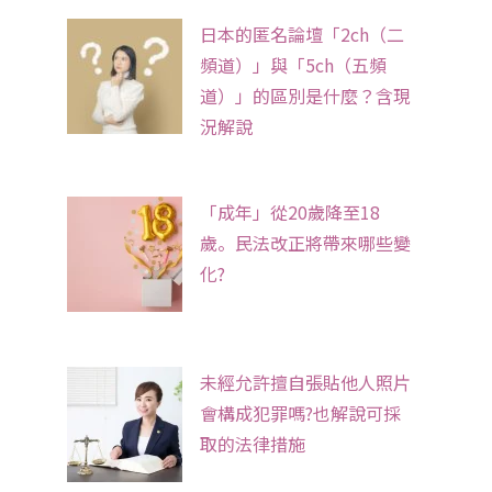
日本的匿名論壇「2ch（二
頻道）」與「5ch（五頻
道）」的區別是什麼？含現
況解說
「成年」從20歲降至18
歲。民法改正將帶來哪些變
化?
未經允許擅自張貼他人照片
會構成犯罪嗎?也解說可採
取的法律措施