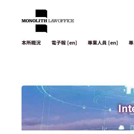
本所概況
電子報 [en]
專業人員 [en]
專
來自執行合夥人的問候
企業法務
IT
社會影響與社群參與 [en]
合約起草與審查
系統開發
全球合作夥伴聯盟 [en]
併購 (M&A)
使用條款
本所位置
日本的IPO
加密資產與
個人資料保護
AI（例如Cha
廣告審查
網絡犯罪
Int