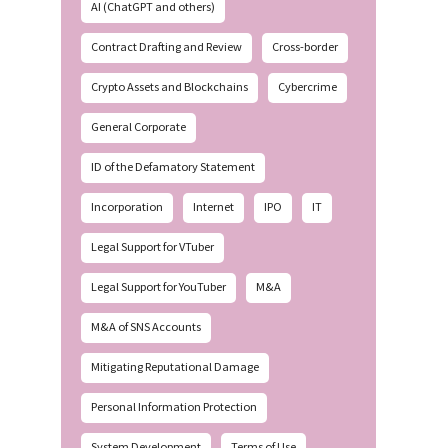
AI (ChatGPT and others)
Contract Drafting and Review
Cross-border
Crypto Assets and Blockchains
Cybercrime
General Corporate
ID of the Defamatory Statement
Incorporation
Internet
IPO
IT
Legal Support for VTuber
Legal Support for YouTuber
M&A
M&A of SNS Accounts
Mitigating Reputational Damage
Personal Information Protection
System Development
Terms of Use