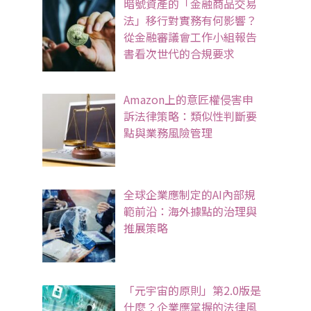
暗號資產的「金融商品交易
法」移行對實務有何影響？
從金融審議會工作小組報告
書看次世代的合規要求
Amazon上的意匠權侵害申
訴法律策略：類似性判斷要
點與業務風險管理
全球企業應制定的AI內部規
範前沿：海外據點的治理與
推展策略
「元宇宙的原則」第2.0版是
什麼？企業應掌握的法律風