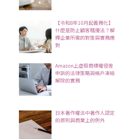
【令和8年10月起義務化】
什麼是防止顧客騷擾法？解
釋企業所需的對策與實務應
對
Amazon上虛假商標權侵害
申訴的法律策略與帳戶凍結
解除的實務
日本著作權法中著作人認定
的原則與商業上的例外