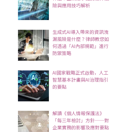
險與應用技巧解析
生成式AI導入帶來的資訊洩
漏風險是什麼？律師教您如
何透過「AI內部規範」進行
防禦策略
AI國家戰略正式啟動，人工
智慧基本計畫與AI治理指引
的要點
解讀《個人情報保護法》
「每三年檢討」方針──對
企業實務的影響及應對要點