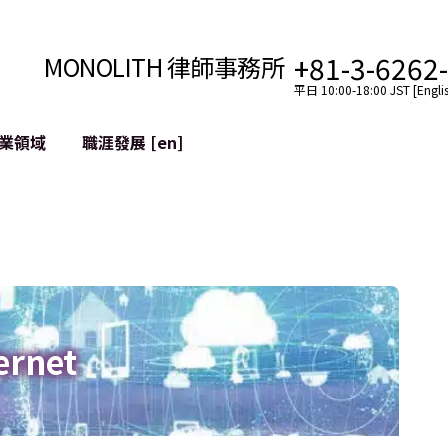
+81-3-6262
MONOLITH 律師事務所
平日 10:00-18:00 JST [Englis
業領域
職涯發展 [en]
網際網路
跨境
YouTuber法律支援
VTuber法律支援
區塊鏈
社交網絡服務帳戶的併
tGPT等)
緩解聲譽損害
ernet