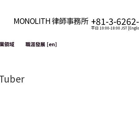
+81-3-6262
MONOLITH 律師事務所
平日 10:00-18:00 JST [Englis
業領域
職涯發展 [en]
網際網路
跨境
YouTuber法律支援
uTuber
VTuber法律支援
區塊鏈
社交網絡服務帳戶的併
tGPT等)
緩解聲譽損害