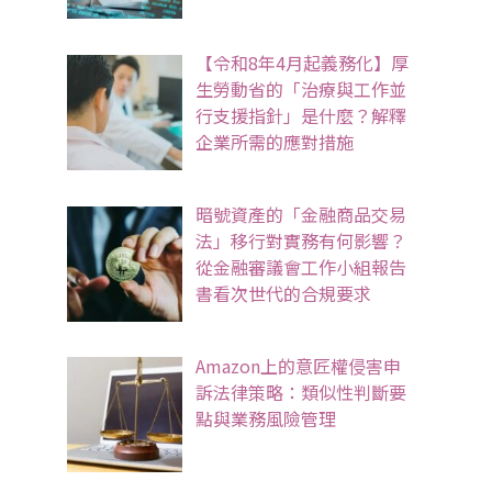
【令和8年4月起義務化】厚
生勞動省的「治療與工作並
行支援指針」是什麼？解釋
企業所需的應對措施
暗號資產的「金融商品交易
法」移行對實務有何影響？
從金融審議會工作小組報告
書看次世代的合規要求
Amazon上的意匠權侵害申
訴法律策略：類似性判斷要
點與業務風險管理