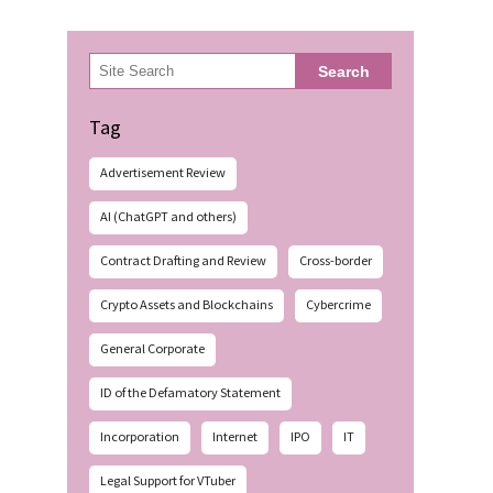
検
Search
索
Tag
Advertisement Review
AI (ChatGPT and others)
Contract Drafting and Review
Cross-border
Crypto Assets and Blockchains
Cybercrime
General Corporate
ID of the Defamatory Statement
Incorporation
Internet
IPO
IT
Legal Support for VTuber