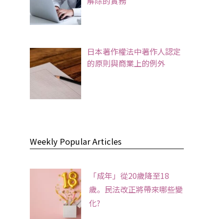
解除的實務
日本著作權法中著作人認定
的原則與商業上的例外
Weekly Popular Articles
「成年」從20歲降至18
歲。民法改正將帶來哪些變
化?