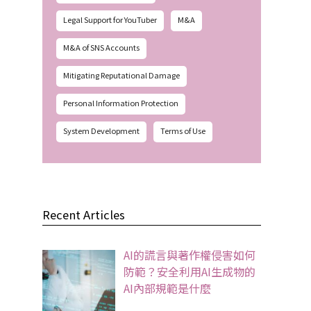
Legal Support for YouTuber
M&A
M&A of SNS Accounts
Mitigating Reputational Damage
Personal Information Protection
System Development
Terms of Use
Recent Articles
AI的謊言與著作權侵害如何
防範？安全利用AI生成物的
AI內部規範是什麼