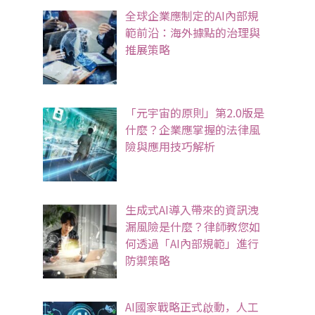
全球企業應制定的AI內部規
範前沿：海外據點的治理與
推展策略
「元宇宙的原則」第2.0版是
什麼？企業應掌握的法律風
險與應用技巧解析
生成式AI導入帶來的資訊洩
漏風險是什麼？律師教您如
何透過「AI內部規範」進行
防禦策略
AI國家戰略正式啟動，人工