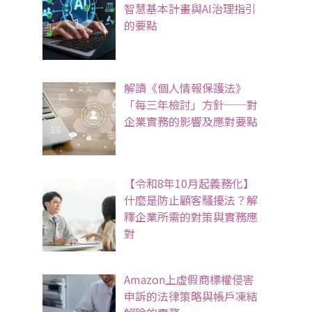
智慧基本計畫與AI治理指引
的要點
解讀《個人情報保護法》
「每三年檢討」方針──對
企業實務的影響及應對要點
【令和8年10月起義務化】
什麼是防止顧客騷擾法？解
釋企業所需的對策與實務應
對
Amazon上虛假商標權侵害
申訴的法律策略與帳戶凍結