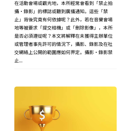
在活動會場或觀光地，本所經常會看到「禁止拍
攝・錄影」的標誌或聽到廣播通知。這些「禁
止」背後究竟有何依據呢？此外，若在音樂會場
地等被要求「提交相機」或「刪除影像」，本所
是否必須遵從呢？本文將解釋在未獲得主辦單位
或管理者事先許可的情況下，攝影、錄影及在社
交網絡上公開的範圍應如何界定。攝影・錄影禁
止...