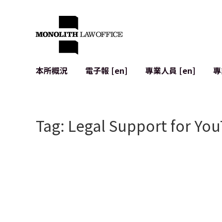
本所概況
電子報 [en]
專業人員 [en]
專
來自執行合夥人的問候
企業法務
IT
社會影響與社群參與 [en]
合約起草與審查
系統開發
Tag: Legal Support for Yo
全球合作夥伴聯盟 [en]
併購 (M&A)
使用條款
本所位置
日本的IPO
加密資產與
個人資料保護
AI（例如Cha
廣告審查
網絡犯罪