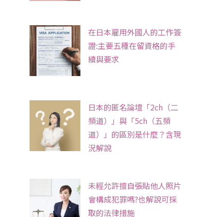
在日本雇用外國人的工作簽
證:主要五種在留資格的手
續與要求
日本的匿名論壇「2ch（二
頻道）」與「5ch（五頻
道）」的區別是什麼？含現
況解說
未經允許擅自張貼他人照片
會構成犯罪嗎?也解說可採
取的法律措施