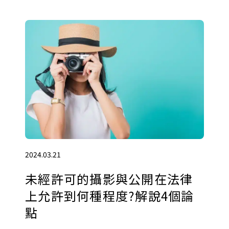
2024.03.21
未經許可的攝影與公開在法律
上允許到何種程度?解說4個論
點