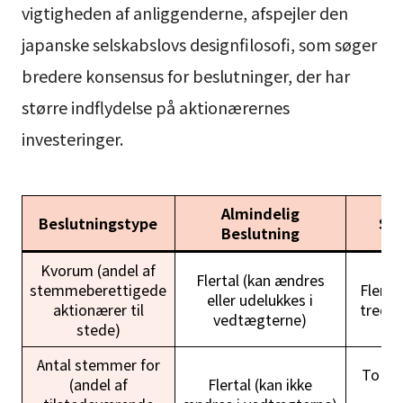
vigtigheden af anliggenderne, afspejler den
japanske selskabslovs designfilosofi, som søger
bredere konsensus for beslutninger, der har
større indflydelse på aktionærernes
investeringer.
Almindelig
Beslutningstype
Sær
Beslutning
Kvorum (andel af
Flertal (kan ændres
stemmeberettigede
Flerta
eller udelukkes i
aktionærer til
tredje
vedtægterne)
stede)
Antal stemmer for
To tre
(andel af
Flertal (kan ikke