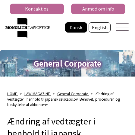
Kontakt os
Anmod om info
Dansk
English
General Corporate
HOME
>
LAW MAGAZINE
>
General Corporate
>
Ændring af
vedtægter i henhold til japansk selskabslov: Behovet, proceduren og
beskyttelse af aktionærer
Ændring af vedtægter i
henhold til japansk