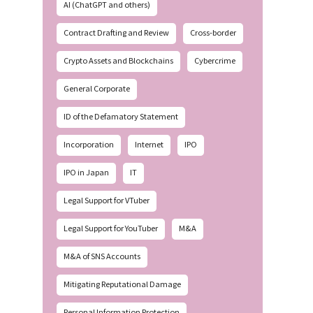
AI (ChatGPT and others)
Contract Drafting and Review
Cross-border
Crypto Assets and Blockchains
Cybercrime
General Corporate
ID of the Defamatory Statement
Incorporation
Internet
IPO
IPO in Japan
IT
Legal Support for VTuber
Legal Support for YouTuber
M&A
M&A of SNS Accounts
Mitigating Reputational Damage
Personal Information Protection