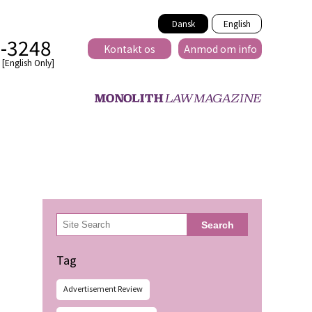
Dansk
English
2-3248
Kontakt os
Anmod om info
[English Only]
Tværnational
検
Search
索
lse
Tag
Advertisement Review