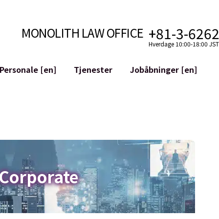
+81-3-626
MONOLITH LAW OFFICE
Hverdage 10:00-18:00 JST 
Personale [en]
Tjenester
Jobåbninger [en]
Internet
mudvikling
Juridisk Støtte til YouTubere
ilkår
Juridisk Støtte til VTuber
aktiver og Blockchains
M&A af SNS-konti
atGPT osv.)
Mitigering af Omdømmeskade
riminalitet
ID af den Ærekrenkende Udtale
 Corporate