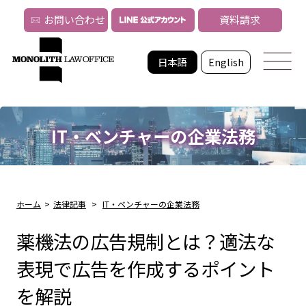
お問い合わせ
資料請求
日本語
English
IT・ベンチャーの企業法務
ホーム
>
法律記事
>
IT・ベンチャーの企業法務
薬機法の広告規制とは？適法な
表現で広告を作成するポイント
を解説